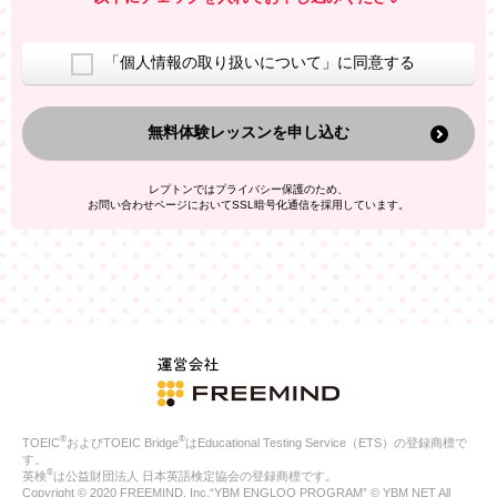
室等をご案内するため
アンケートの実施
ご利用者の個人情報を、本人が特定されないデータに不可逆変
「個人情報の取り扱いについて」に同意する
換した上で、広告・宣伝・販売促進活動に役立てること
上記の利用目的のために第三者へ提供すること
無料体験レッスンを申し込む
なお、この利用目的を超えた個人情報の取扱いは行いません。ま
た、これ以外の目的で個人情報を利用することはありません。
※当社の保有する個人情報と第三者広告配信事業者が保有する個
レプトンではプライバシー保護のため、
人情報を、本人が特定されないデータに不可逆変換した上で第三
お問い合わせページにおいてSSL暗号化通信を採用しています。
者広告配信事業者においてマッチングを行い、その結果に基づい
て広告を配信することがあります。第三者広告配信事業者が、こ
れらの情報を広告配信以外の目的で利用することはありません。
4.
個人情報の第三者への提供
当社は、次の場合を除き、ご本人の同意なしに個人情報を第三者
に提供することはありません。
ご本人の同意がある場合
法令に基づく場合
人の生命、身体または財産の保護のために必要がある場合であ
って、本人の同意を得ることが困難である場合
®
®
TOEIC
およびTOEIC Bridge
はEducational Testing Service（ETS）の登録商標で
公衆衛生の向上または児童の健全な育成の推進のために特に必
す。
要が有る場合であって、本人の同意を得ることが困難である場
®
英検
は公益財団法人 日本英語検定協会の登録商標です。
合
Copyright © 2020 FREEMIND, Inc.“YBM ENGLOO PROGRAM” © YBM NET All