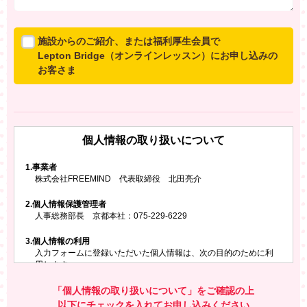
施設からのご紹介、または福利厚生会員で
Lepton Bridge（オンラインレッスン）にお申し込みの
お客さま
所属施設からのご紹介、または福利厚生会員でLepton
Bridgeにお申し込みのお客さまは、以下のご入力をお願
いいたします。
個人情報の取り扱いについて
※ご兄弟姉妹など複数でお申し込みの場合、お一人ず
つ、別々にお申し込みください
1.
事業者
株式会社FREEMIND 代表取締役 北田亮介
所属施設名・会員番号またはクーポンコード
2.
個人情報保護管理者
所属施設名
人事総務部長 京都本社：075-229-6229
3.
個人情報の利用
入力フォームに登録いただいた個人情報は、次の目的のために利
会員番号またはクーポンコード
用します。
ご請求いただいた資料を発送するため
お問い合わせにお答えするため
「個人情報の取り扱いについて」をご確認の上
レプトンのキャンペーンや新商品（新サービス）、新規開講教
以下にチェックを入れてお申し込みください