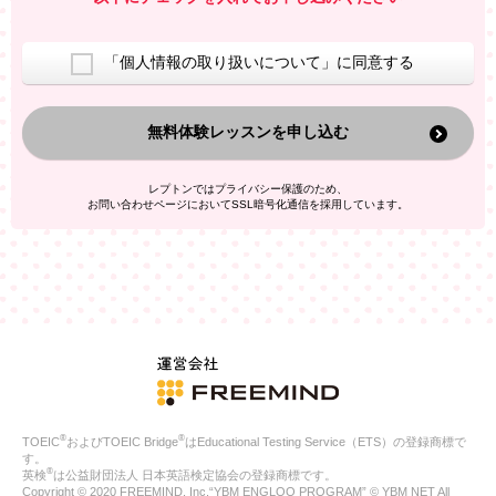
室等をご案内するため
アンケートの実施
ご利用者の個人情報を、本人が特定されないデータに不可逆変
「個人情報の取り扱いについて」に同意する
換した上で、広告・宣伝・販売促進活動に役立てること
上記の利用目的のために第三者へ提供すること
無料体験レッスンを申し込む
なお、この利用目的を超えた個人情報の取扱いは行いません。ま
た、これ以外の目的で個人情報を利用することはありません。
※当社の保有する個人情報と第三者広告配信事業者が保有する個
レプトンではプライバシー保護のため、
人情報を、本人が特定されないデータに不可逆変換した上で第三
お問い合わせページにおいてSSL暗号化通信を採用しています。
者広告配信事業者においてマッチングを行い、その結果に基づい
て広告を配信することがあります。第三者広告配信事業者が、こ
れらの情報を広告配信以外の目的で利用することはありません。
4.
個人情報の第三者への提供
当社は、次の場合を除き、ご本人の同意なしに個人情報を第三者
に提供することはありません。
ご本人の同意がある場合
法令に基づく場合
人の生命、身体または財産の保護のために必要がある場合であ
って、本人の同意を得ることが困難である場合
®
®
TOEIC
およびTOEIC Bridge
はEducational Testing Service（ETS）の登録商標で
公衆衛生の向上または児童の健全な育成の推進のために特に必
す。
要が有る場合であって、本人の同意を得ることが困難である場
®
英検
は公益財団法人 日本英語検定協会の登録商標です。
合
Copyright © 2020 FREEMIND, Inc.“YBM ENGLOO PROGRAM” © YBM NET All