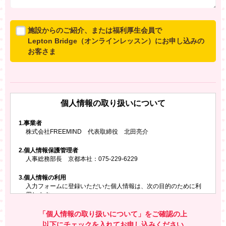
施設からのご紹介、または福利厚生会員で
Lepton Bridge（オンラインレッスン）にお申し込みの
お客さま
所属施設からのご紹介、または福利厚生会員でLepton
Bridgeにお申し込みのお客さまは、以下のご入力をお願
いいたします。
個人情報の取り扱いについて
※ご兄弟姉妹など複数でお申し込みの場合、お一人ず
つ、別々にお申し込みください
1.
事業者
株式会社FREEMIND 代表取締役 北田亮介
所属施設名・会員番号またはクーポンコード
2.
個人情報保護管理者
所属施設名
人事総務部長 京都本社：075-229-6229
3.
個人情報の利用
入力フォームに登録いただいた個人情報は、次の目的のために利
会員番号またはクーポンコード
用します。
ご請求いただいた資料を発送するため
お問い合わせにお答えするため
「個人情報の取り扱いについて」をご確認の上
レプトンのキャンペーンや新商品（新サービス）、新規開講教
以下にチェックを入れてお申し込みください