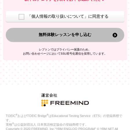
室等をご案内するため
アンケートの実施
ご利用者の個人情報を、本人が特定されないデータに不可逆変
「個人情報の取り扱いについて」に同意する
換した上で、広告・宣伝・販売促進活動に役立てること
上記の利用目的のために第三者へ提供すること
無料体験レッスンを申し込む
なお、この利用目的を超えた個人情報の取扱いは行いません。ま
た、これ以外の目的で個人情報を利用することはありません。
※当社の保有する個人情報と第三者広告配信事業者が保有する個
レプトンではプライバシー保護のため、
人情報を、本人が特定されないデータに不可逆変換した上で第三
お問い合わせページにおいてSSL暗号化通信を採用しています。
者広告配信事業者においてマッチングを行い、その結果に基づい
て広告を配信することがあります。第三者広告配信事業者が、こ
れらの情報を広告配信以外の目的で利用することはありません。
4.
個人情報の第三者への提供
当社は、次の場合を除き、ご本人の同意なしに個人情報を第三者
に提供することはありません。
ご本人の同意がある場合
法令に基づく場合
人の生命、身体または財産の保護のために必要がある場合であ
って、本人の同意を得ることが困難である場合
®
®
TOEIC
およびTOEIC Bridge
はEducational Testing Service（ETS）の登録商標で
公衆衛生の向上または児童の健全な育成の推進のために特に必
す。
要が有る場合であって、本人の同意を得ることが困難である場
®
英検
は公益財団法人 日本英語検定協会の登録商標です。
合
Copyright © 2020 FREEMIND, Inc.“YBM ENGLOO PROGRAM” © YBM NET All