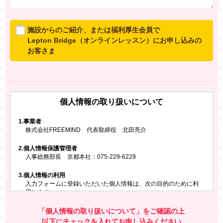
施設からのご紹介、または福利厚生会員で
Lepton Bridge（オンラインレッスン）にお申し込みの
お客さま
所属施設からのご紹介、または福利厚生会員でLepton
Bridgeにお申し込みのお客さまは、以下のご入力をお願
いいたします。
個人情報の取り扱いについて
※ご兄弟姉妹など複数でお申し込みの場合、お一人ず
つ、別々にお申し込みください
1.
事業者
株式会社FREEMIND 代表取締役 北田亮介
所属施設名・会員番号またはクーポンコード
2.
個人情報保護管理者
所属施設名
人事総務部長 京都本社：075-229-6229
3.
個人情報の利用
入力フォームに登録いただいた個人情報は、次の目的のために利
会員番号またはクーポンコード
用します。
ご請求いただいた資料を発送するため
お問い合わせにお答えするため
「個人情報の取り扱いについて」をご確認の上
レプトンのキャンペーンや新商品（新サービス）、新規開講教
以下にチェックを入れてお申し込みください