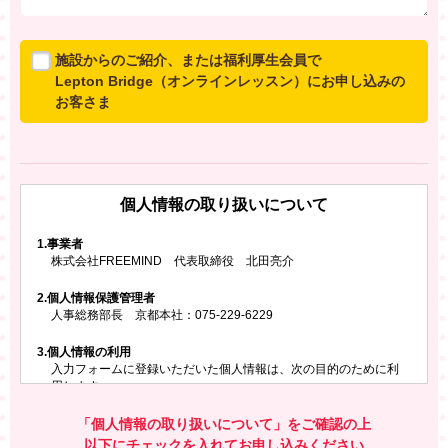
施設からのご紹介、または福利厚生会員で
Lepton Bridge（オンラインレッスン）にお申し込みの
お客さま
所属施設からのご紹介、または福利厚生会員でLepton
Bridgeにお申し込みのお客さまは、以下のご入力をお願
いいたします。
個人情報の取り扱いについて
※ご兄弟姉妹など複数でお申し込みの場合、お一人ず
つ、別々にお申し込みください
1.
事業者
株式会社FREEMIND 代表取締役 北田亮介
所属施設名・会員番号またはクーポンコード
2.
個人情報保護管理者
所属施設名
人事総務部長 京都本社：075-229-6229
3.
個人情報の利用
入力フォームに登録いただいた個人情報は、次の目的のために利
会員番号またはクーポンコード
用します。
ご請求いただいた資料を発送するため
お問い合わせにお答えするため
「個人情報の取り扱いについて」をご確認の上
レプトンのキャンペーンや新商品（新サービス）、新規開講教
以下にチェックを入れてお申し込みください