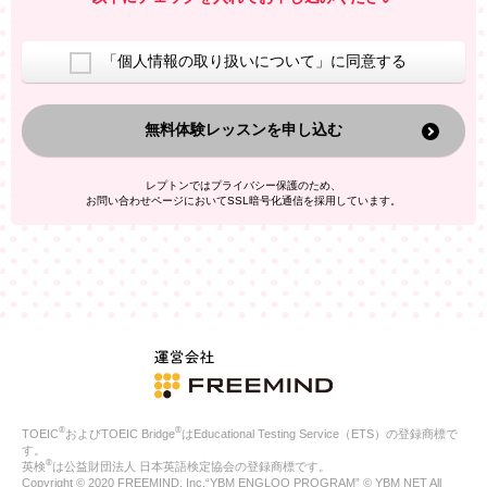
室等をご案内するため
アンケートの実施
ご利用者の個人情報を、本人が特定されないデータに不可逆変
「個人情報の取り扱いについて」に同意する
換した上で、広告・宣伝・販売促進活動に役立てること
上記の利用目的のために第三者へ提供すること
無料体験レッスンを申し込む
なお、この利用目的を超えた個人情報の取扱いは行いません。ま
た、これ以外の目的で個人情報を利用することはありません。
※当社の保有する個人情報と第三者広告配信事業者が保有する個
レプトンではプライバシー保護のため、
人情報を、本人が特定されないデータに不可逆変換した上で第三
お問い合わせページにおいてSSL暗号化通信を採用しています。
者広告配信事業者においてマッチングを行い、その結果に基づい
て広告を配信することがあります。第三者広告配信事業者が、こ
れらの情報を広告配信以外の目的で利用することはありません。
4.
個人情報の第三者への提供
当社は、次の場合を除き、ご本人の同意なしに個人情報を第三者
に提供することはありません。
ご本人の同意がある場合
法令に基づく場合
人の生命、身体または財産の保護のために必要がある場合であ
って、本人の同意を得ることが困難である場合
®
®
TOEIC
およびTOEIC Bridge
はEducational Testing Service（ETS）の登録商標で
公衆衛生の向上または児童の健全な育成の推進のために特に必
す。
要が有る場合であって、本人の同意を得ることが困難である場
®
英検
は公益財団法人 日本英語検定協会の登録商標です。
合
Copyright © 2020 FREEMIND, Inc.“YBM ENGLOO PROGRAM” © YBM NET All