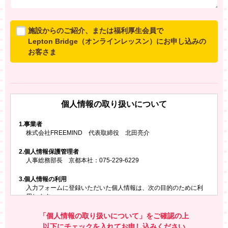
施設からのご紹介、または福利厚生会員で
Lepton Bridge（オンラインレッスン）にお申し込みの
お客さま
所属施設からのご紹介、または福利厚生会員でLepton
Bridgeにお申し込みのお客さまは、以下のご入力をお願
いいたします。
個人情報の取り扱いについて
※ご兄弟姉妹など複数でお申し込みの場合、お一人ず
つ、別々にお申し込みください
1.
事業者
株式会社FREEMIND 代表取締役 北田亮介
所属施設名・会員番号またはクーポンコード
2.
個人情報保護管理者
所属施設名
人事総務部長 京都本社：075-229-6229
3.
個人情報の利用
入力フォームに登録いただいた個人情報は、次の目的のために利
会員番号またはクーポンコード
用します。
ご請求いただいた資料を発送するため
お問い合わせにお答えするため
「個人情報の取り扱いについて」をご確認の上
レプトンのキャンペーンや新商品（新サービス）、新規開講教
以下にチェックを入れてお申し込みください