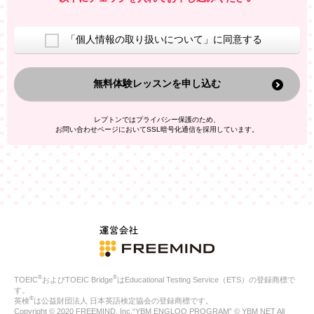
室等をご案内するため
アンケートの実施
ご利用者の個人情報を、本人が特定されないデータに不可逆変
「個人情報の取り扱いについて」に同意する
換した上で、広告・宣伝・販売促進活動に役立てること
上記の利用目的のために第三者へ提供すること
無料体験レッスンを申し込む
なお、この利用目的を超えた個人情報の取扱いは行いません。ま
た、これ以外の目的で個人情報を利用することはありません。
※当社の保有する個人情報と第三者広告配信事業者が保有する個
レプトンではプライバシー保護のため、
人情報を、本人が特定されないデータに不可逆変換した上で第三
お問い合わせページにおいてSSL暗号化通信を採用しています。
者広告配信事業者においてマッチングを行い、その結果に基づい
て広告を配信することがあります。第三者広告配信事業者が、こ
れらの情報を広告配信以外の目的で利用することはありません。
4.
個人情報の第三者への提供
当社は、次の場合を除き、ご本人の同意なしに個人情報を第三者
に提供することはありません。
ご本人の同意がある場合
法令に基づく場合
人の生命、身体または財産の保護のために必要がある場合であ
って、本人の同意を得ることが困難である場合
®
®
TOEIC
およびTOEIC Bridge
はEducational Testing Service（ETS）の登録商標で
公衆衛生の向上または児童の健全な育成の推進のために特に必
す。
要が有る場合であって、本人の同意を得ることが困難である場
®
英検
は公益財団法人 日本英語検定協会の登録商標です。
合
Copyright © 2020 FREEMIND, Inc.“YBM ENGLOO PROGRAM” © YBM NET All