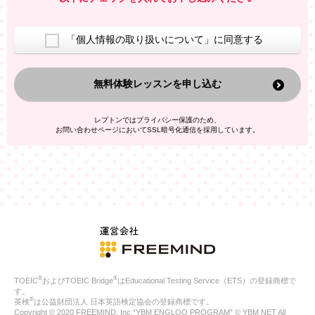
室等をご案内するため
アンケートの実施
ご利用者の個人情報を、本人が特定されないデータに不可逆変
「個人情報の取り扱いについて」に同意する
換した上で、広告・宣伝・販売促進活動に役立てること
上記の利用目的のために第三者へ提供すること
無料体験レッスンを申し込む
なお、この利用目的を超えた個人情報の取扱いは行いません。ま
た、これ以外の目的で個人情報を利用することはありません。
※当社の保有する個人情報と第三者広告配信事業者が保有する個
レプトンではプライバシー保護のため、
人情報を、本人が特定されないデータに不可逆変換した上で第三
お問い合わせページにおいてSSL暗号化通信を採用しています。
者広告配信事業者においてマッチングを行い、その結果に基づい
て広告を配信することがあります。第三者広告配信事業者が、こ
れらの情報を広告配信以外の目的で利用することはありません。
4.
個人情報の第三者への提供
当社は、次の場合を除き、ご本人の同意なしに個人情報を第三者
に提供することはありません。
ご本人の同意がある場合
法令に基づく場合
人の生命、身体または財産の保護のために必要がある場合であ
って、本人の同意を得ることが困難である場合
®
®
TOEIC
およびTOEIC Bridge
はEducational Testing Service（ETS）の登録商標で
公衆衛生の向上または児童の健全な育成の推進のために特に必
す。
要が有る場合であって、本人の同意を得ることが困難である場
®
英検
は公益財団法人 日本英語検定協会の登録商標です。
合
Copyright © 2020 FREEMIND, Inc.“YBM ENGLOO PROGRAM” © YBM NET All