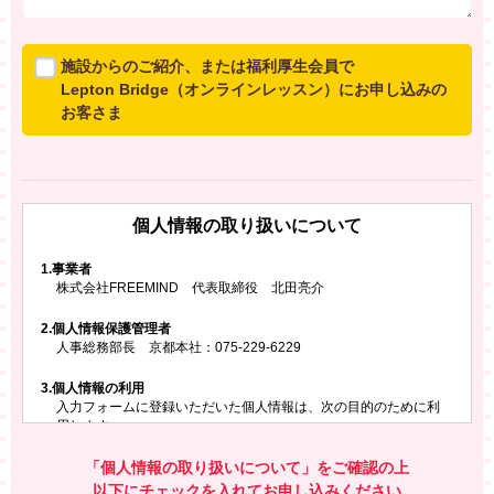
施設からのご紹介、または福利厚生会員で
Lepton Bridge（オンラインレッスン）にお申し込みの
お客さま
所属施設からのご紹介、または福利厚生会員でLepton
Bridgeにお申し込みのお客さまは、以下のご入力をお願
いいたします。
個人情報の取り扱いについて
※ご兄弟姉妹など複数でお申し込みの場合、お一人ず
つ、別々にお申し込みください
1.
事業者
株式会社FREEMIND 代表取締役 北田亮介
所属施設名・会員番号またはクーポンコード
2.
個人情報保護管理者
所属施設名
人事総務部長 京都本社：075-229-6229
3.
個人情報の利用
入力フォームに登録いただいた個人情報は、次の目的のために利
会員番号またはクーポンコード
用します。
ご請求いただいた資料を発送するため
お問い合わせにお答えするため
「個人情報の取り扱いについて」をご確認の上
レプトンのキャンペーンや新商品（新サービス）、新規開講教
以下にチェックを入れてお申し込みください