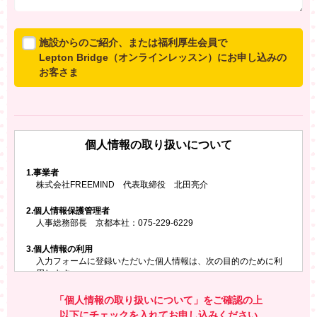
施設からのご紹介、または福利厚生会員で
Lepton Bridge（オンラインレッスン）にお申し込みの
お客さま
所属施設からのご紹介、または福利厚生会員でLepton
Bridgeにお申し込みのお客さまは、以下のご入力をお願
いいたします。
個人情報の取り扱いについて
※ご兄弟姉妹など複数でお申し込みの場合、お一人ず
つ、別々にお申し込みください
1.
事業者
株式会社FREEMIND 代表取締役 北田亮介
所属施設名・会員番号またはクーポンコード
2.
個人情報保護管理者
所属施設名
人事総務部長 京都本社：075-229-6229
3.
個人情報の利用
入力フォームに登録いただいた個人情報は、次の目的のために利
会員番号またはクーポンコード
用します。
ご請求いただいた資料を発送するため
お問い合わせにお答えするため
「個人情報の取り扱いについて」をご確認の上
レプトンのキャンペーンや新商品（新サービス）、新規開講教
以下にチェックを入れてお申し込みください