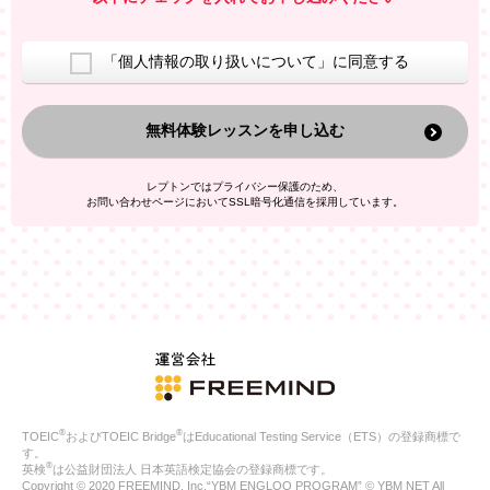
室等をご案内するため
アンケートの実施
ご利用者の個人情報を、本人が特定されないデータに不可逆変
「個人情報の取り扱いについて」に同意する
換した上で、広告・宣伝・販売促進活動に役立てること
上記の利用目的のために第三者へ提供すること
無料体験レッスンを申し込む
なお、この利用目的を超えた個人情報の取扱いは行いません。ま
た、これ以外の目的で個人情報を利用することはありません。
※当社の保有する個人情報と第三者広告配信事業者が保有する個
レプトンではプライバシー保護のため、
人情報を、本人が特定されないデータに不可逆変換した上で第三
お問い合わせページにおいてSSL暗号化通信を採用しています。
者広告配信事業者においてマッチングを行い、その結果に基づい
て広告を配信することがあります。第三者広告配信事業者が、こ
れらの情報を広告配信以外の目的で利用することはありません。
4.
個人情報の第三者への提供
当社は、次の場合を除き、ご本人の同意なしに個人情報を第三者
に提供することはありません。
ご本人の同意がある場合
法令に基づく場合
人の生命、身体または財産の保護のために必要がある場合であ
って、本人の同意を得ることが困難である場合
®
®
TOEIC
およびTOEIC Bridge
はEducational Testing Service（ETS）の登録商標で
公衆衛生の向上または児童の健全な育成の推進のために特に必
す。
要が有る場合であって、本人の同意を得ることが困難である場
®
英検
は公益財団法人 日本英語検定協会の登録商標です。
合
Copyright © 2020 FREEMIND, Inc.“YBM ENGLOO PROGRAM” © YBM NET All