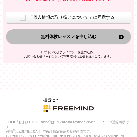
室等をご案内するため
アンケートの実施
ご利用者の個人情報を、本人が特定されないデータに不可逆変
「個人情報の取り扱いについて」に同意する
換した上で、広告・宣伝・販売促進活動に役立てること
上記の利用目的のために第三者へ提供すること
無料体験レッスンを申し込む
なお、この利用目的を超えた個人情報の取扱いは行いません。ま
た、これ以外の目的で個人情報を利用することはありません。
※当社の保有する個人情報と第三者広告配信事業者が保有する個
レプトンではプライバシー保護のため、
人情報を、本人が特定されないデータに不可逆変換した上で第三
お問い合わせページにおいてSSL暗号化通信を採用しています。
者広告配信事業者においてマッチングを行い、その結果に基づい
て広告を配信することがあります。第三者広告配信事業者が、こ
れらの情報を広告配信以外の目的で利用することはありません。
4.
個人情報の第三者への提供
当社は、次の場合を除き、ご本人の同意なしに個人情報を第三者
に提供することはありません。
ご本人の同意がある場合
法令に基づく場合
人の生命、身体または財産の保護のために必要がある場合であ
って、本人の同意を得ることが困難である場合
®
®
TOEIC
およびTOEIC Bridge
はEducational Testing Service（ETS）の登録商標で
公衆衛生の向上または児童の健全な育成の推進のために特に必
す。
要が有る場合であって、本人の同意を得ることが困難である場
®
英検
は公益財団法人 日本英語検定協会の登録商標です。
合
Copyright © 2020 FREEMIND, Inc.“YBM ENGLOO PROGRAM” © YBM NET All