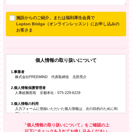
施設からのご紹介、または福利厚生会員で
Lepton Bridge（オンラインレッスン）にお申し込みの
お客さま
所属施設からのご紹介、または福利厚生会員でLepton
Bridgeにお申し込みのお客さまは、以下のご入力をお願
いいたします。
個人情報の取り扱いについて
※ご兄弟姉妹など複数でお申し込みの場合、お一人ず
つ、別々にお申し込みください
1.
事業者
株式会社FREEMIND 代表取締役 北田亮介
所属施設名・会員番号またはクーポンコード
2.
個人情報保護管理者
所属施設名
人事総務部長 京都本社：075-229-6229
3.
個人情報の利用
入力フォームに登録いただいた個人情報は、次の目的のために利
会員番号またはクーポンコード
用します。
ご請求いただいた資料を発送するため
お問い合わせにお答えするため
「個人情報の取り扱いについて」をご確認の上
レプトンのキャンペーンや新商品（新サービス）、新規開講教
以下にチェックを入れてお申し込みください