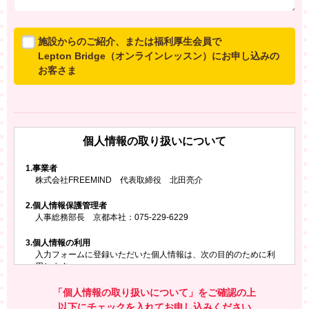
施設からのご紹介、または福利厚生会員で
Lepton Bridge（オンラインレッスン）にお申し込みの
お客さま
所属施設からのご紹介、または福利厚生会員でLepton
Bridgeにお申し込みのお客さまは、以下のご入力をお願
いいたします。
個人情報の取り扱いについて
※ご兄弟姉妹など複数でお申し込みの場合、お一人ず
つ、別々にお申し込みください
1.
事業者
株式会社FREEMIND 代表取締役 北田亮介
所属施設名・会員番号またはクーポンコード
2.
個人情報保護管理者
所属施設名
人事総務部長 京都本社：075-229-6229
3.
個人情報の利用
入力フォームに登録いただいた個人情報は、次の目的のために利
会員番号またはクーポンコード
用します。
ご請求いただいた資料を発送するため
お問い合わせにお答えするため
「個人情報の取り扱いについて」をご確認の上
レプトンのキャンペーンや新商品（新サービス）、新規開講教
以下にチェックを入れてお申し込みください