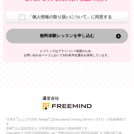
室等をご案内するため
アンケートの実施
ご利用者の個人情報を、本人が特定されないデータに不可逆変
「個人情報の取り扱いについて」に同意する
換した上で、広告・宣伝・販売促進活動に役立てること
上記の利用目的のために第三者へ提供すること
無料体験レッスンを申し込む
なお、この利用目的を超えた個人情報の取扱いは行いません。ま
た、これ以外の目的で個人情報を利用することはありません。
※当社の保有する個人情報と第三者広告配信事業者が保有する個
レプトンではプライバシー保護のため、
人情報を、本人が特定されないデータに不可逆変換した上で第三
お問い合わせページにおいてSSL暗号化通信を採用しています。
者広告配信事業者においてマッチングを行い、その結果に基づい
て広告を配信することがあります。第三者広告配信事業者が、こ
れらの情報を広告配信以外の目的で利用することはありません。
4.
個人情報の第三者への提供
当社は、次の場合を除き、ご本人の同意なしに個人情報を第三者
に提供することはありません。
ご本人の同意がある場合
法令に基づく場合
人の生命、身体または財産の保護のために必要がある場合であ
って、本人の同意を得ることが困難である場合
®
®
TOEIC
およびTOEIC Bridge
はEducational Testing Service（ETS）の登録商標で
公衆衛生の向上または児童の健全な育成の推進のために特に必
す。
要が有る場合であって、本人の同意を得ることが困難である場
®
英検
は公益財団法人 日本英語検定協会の登録商標です。
合
Copyright © 2020 FREEMIND, Inc.“YBM ENGLOO PROGRAM” © YBM NET All