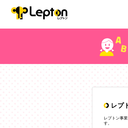
レプ
レプトン事業
す。