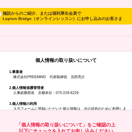
施設からのご紹介、または福利厚生会員で
Lepton Bridge（オンラインレッスン）にお申し込みのお客さま
所属施設からのご紹介、または福利厚生会員でLepton Bridgeにお申し
込みのお客さまは、以下のご入力をお願いいたします。
※ご兄弟姉妹など複数でお申し込みの場合、お一人ずつ、別々にお申し
込みください
個人情報の取り扱いについて
所属施設名・会員番号またはクーポンコ
ド
1.
事業者
株式会社FREEMIND 代表取締役 北田亮介
所属施設名
2.
個人情報保護管理者
人事総務部長 京都本社：075-229-6229
3.
個人情報の利用
入力フォームに登録いただいた個人情報は、次の目的のために利用しま
す。
会員番号またはクーポンコード
ご請求いただいた資料を発送するため
お問い合わせにお答えするため
「個人情報の取り扱いについて」をご確認の上
レプトンのキャンペーンや新商品（新サービス）、新規開講教室等を
以下にチェックを入れてお申し込みください