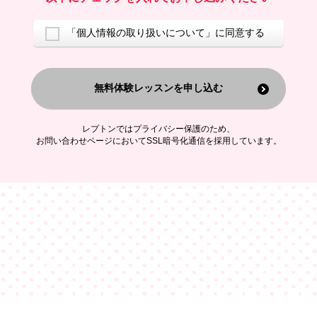
ご案内するため
アンケートの実施
ご利用者の個人情報を、本人が特定されないデータに不可逆変換した
「個人情報の取り扱いについて」に同意する
上で、広告・宣伝・販売促進活動に役立てること
上記の利用目的のために第三者へ提供すること
無料体験レッスンを申し込む
なお、この利用目的を超えた個人情報の取扱いは行いません。また、こ
れ以外の目的で個人情報を利用することはありません。
※当社の保有する個人情報と第三者広告配信事業者が保有する個人情報
を、本人が特定されないデータに不可逆変換した上で第三者広告配信事
レプトンではプライバシー保護のため、
業者においてマッチングを行い、その結果に基づいて広告を配信するこ
お問い合わせページにおいてSSL暗号化通信を採用しています。
とがあります。第三者広告配信事業者が、これらの情報を広告配信以外
の目的で利用することはありません。
4.
個人情報の第三者への提供
当社は、次の場合を除き、ご本人の同意なしに個人情報を第三者に提供
することはありません。
ご本人の同意がある場合
法令に基づく場合
人の生命、身体または財産の保護のために必要がある場合であって、
本人の同意を得ることが困難である場合
公衆衛生の向上または児童の健全な育成の推進のために特に必要が有
る場合であって、本人の同意を得ることが困難である場合
特定した利用目的の達成に必要な範囲内において、個人情報の取扱い