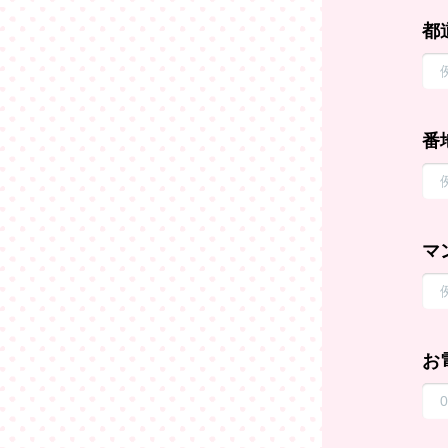
都
番
マ
お