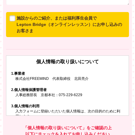
施設からのご紹介、または福利厚生会員で
Lepton Bridge（オンラインレッスン）にお申し込みの
お客さま
所属施設からのご紹介、または福利厚生会員でLepton
Bridgeにお申し込みのお客さまは、以下のご入力をお願
いいたします。
個人情報の取り扱いについて
※ご兄弟姉妹など複数でお申し込みの場合、お一人ず
つ、別々にお申し込みください
1.
事業者
株式会社FREEMIND 代表取締役 北田亮介
所属施設名・会員番号またはクーポンコード
2.
個人情報保護管理者
所属施設名
人事総務部長 京都本社：075-229-6229
3.
個人情報の利用
入力フォームに登録いただいた個人情報は、次の目的のために利
会員番号またはクーポンコード
用します。
ご請求いただいた資料を発送するため
お問い合わせにお答えするため
「個人情報の取り扱いについて」をご確認の上
レプトンのキャンペーンや新商品（新サービス）、新規開講教
以下にチェックを入れてお申し込みください