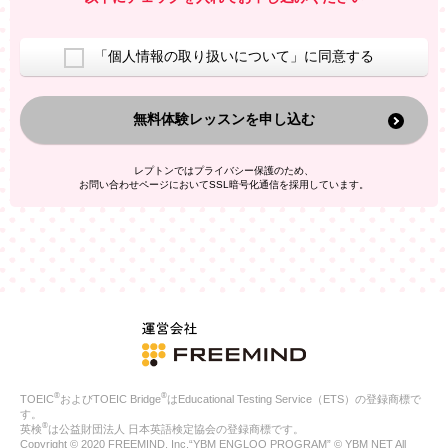
室等をご案内するため
アンケートの実施
ご利用者の個人情報を、本人が特定されないデータに不可逆変
「個人情報の取り扱いについて」に同意する
換した上で、広告・宣伝・販売促進活動に役立てること
上記の利用目的のために第三者へ提供すること
無料体験レッスンを申し込む
なお、この利用目的を超えた個人情報の取扱いは行いません。ま
た、これ以外の目的で個人情報を利用することはありません。
※当社の保有する個人情報と第三者広告配信事業者が保有する個
レプトンではプライバシー保護のため、
人情報を、本人が特定されないデータに不可逆変換した上で第三
お問い合わせページにおいてSSL暗号化通信を採用しています。
者広告配信事業者においてマッチングを行い、その結果に基づい
て広告を配信することがあります。第三者広告配信事業者が、こ
れらの情報を広告配信以外の目的で利用することはありません。
4.
個人情報の第三者への提供
当社は、次の場合を除き、ご本人の同意なしに個人情報を第三者
に提供することはありません。
ご本人の同意がある場合
法令に基づく場合
人の生命、身体または財産の保護のために必要がある場合であ
って、本人の同意を得ることが困難である場合
®
®
TOEIC
およびTOEIC Bridge
はEducational Testing Service（ETS）の登録商標で
公衆衛生の向上または児童の健全な育成の推進のために特に必
す。
要が有る場合であって、本人の同意を得ることが困難である場
®
英検
は公益財団法人 日本英語検定協会の登録商標です。
合
Copyright © 2020 FREEMIND, Inc.“YBM ENGLOO PROGRAM” © YBM NET All