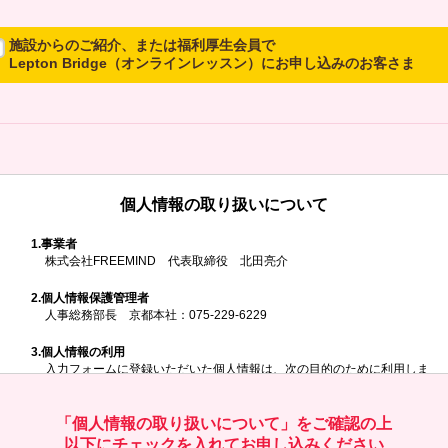
施設からのご紹介、または福利厚生会員で
Lepton Bridge（オンラインレッスン）にお申し込みのお客さま
所属施設からのご紹介、または福利厚生会員でLepton Bridgeにお申し
込みのお客さまは、以下のご入力をお願いいたします。
※ご兄弟姉妹など複数でお申し込みの場合、お一人ずつ、別々にお申し
込みください
個人情報の取り扱いについて
所属施設名・会員番号またはクーポンコ
ド
1.
事業者
株式会社FREEMIND 代表取締役 北田亮介
所属施設名
2.
個人情報保護管理者
人事総務部長 京都本社：075-229-6229
3.
個人情報の利用
入力フォームに登録いただいた個人情報は、次の目的のために利用しま
す。
会員番号またはクーポンコード
ご請求いただいた資料を発送するため
お問い合わせにお答えするため
「個人情報の取り扱いについて」をご確認の上
レプトンのキャンペーンや新商品（新サービス）、新規開講教室等を
以下にチェックを入れてお申し込みください