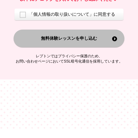
ご案内するため
アンケートの実施
ご利用者の個人情報を、本人が特定されないデータに不可逆変換した
「個人情報の取り扱いについて」に同意する
上で、広告・宣伝・販売促進活動に役立てること
上記の利用目的のために第三者へ提供すること
無料体験レッスンを申し込む
なお、この利用目的を超えた個人情報の取扱いは行いません。また、こ
れ以外の目的で個人情報を利用することはありません。
※当社の保有する個人情報と第三者広告配信事業者が保有する個人情報
を、本人が特定されないデータに不可逆変換した上で第三者広告配信事
レプトンではプライバシー保護のため、
業者においてマッチングを行い、その結果に基づいて広告を配信するこ
お問い合わせページにおいてSSL暗号化通信を採用しています。
とがあります。第三者広告配信事業者が、これらの情報を広告配信以外
の目的で利用することはありません。
4.
個人情報の第三者への提供
当社は、次の場合を除き、ご本人の同意なしに個人情報を第三者に提供
することはありません。
ご本人の同意がある場合
法令に基づく場合
人の生命、身体または財産の保護のために必要がある場合であって、
本人の同意を得ることが困難である場合
公衆衛生の向上または児童の健全な育成の推進のために特に必要が有
る場合であって、本人の同意を得ることが困難である場合
特定した利用目的の達成に必要な範囲内において、個人情報の取扱い