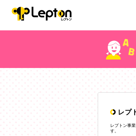
レプ
レプトン事業
す。