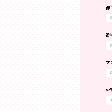
都
番
マ
お