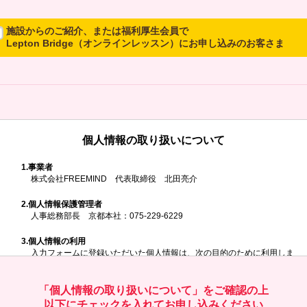
施設からのご紹介、または福利厚生会員で
Lepton Bridge（オンラインレッスン）にお申し込みのお客さま
所属施設からのご紹介、または福利厚生会員でLepton Bridgeにお申し
込みのお客さまは、以下のご入力をお願いいたします。
※ご兄弟姉妹など複数でお申し込みの場合、お一人ずつ、別々にお申し
込みください
個人情報の取り扱いについて
所属施設名・会員番号またはクーポンコ
ド
1.
事業者
株式会社FREEMIND 代表取締役 北田亮介
所属施設名
2.
個人情報保護管理者
人事総務部長 京都本社：075-229-6229
3.
個人情報の利用
入力フォームに登録いただいた個人情報は、次の目的のために利用しま
す。
会員番号またはクーポンコード
ご請求いただいた資料を発送するため
お問い合わせにお答えするため
「個人情報の取り扱いについて」をご確認の上
レプトンのキャンペーンや新商品（新サービス）、新規開講教室等を
以下にチェックを入れてお申し込みください