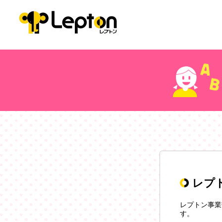
レプ
レプトン事業
す。