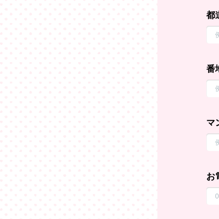
都
番
マ
お