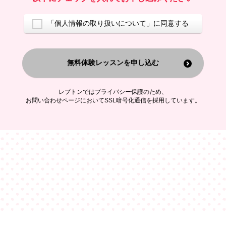
ご案内するため
アンケートの実施
ご利用者の個人情報を、本人が特定されないデータに不可逆変換した
「個人情報の取り扱いについて」に同意する
上で、広告・宣伝・販売促進活動に役立てること
上記の利用目的のために第三者へ提供すること
無料体験レッスンを申し込む
なお、この利用目的を超えた個人情報の取扱いは行いません。また、こ
れ以外の目的で個人情報を利用することはありません。
※当社の保有する個人情報と第三者広告配信事業者が保有する個人情報
を、本人が特定されないデータに不可逆変換した上で第三者広告配信事
レプトンではプライバシー保護のため、
業者においてマッチングを行い、その結果に基づいて広告を配信するこ
お問い合わせページにおいてSSL暗号化通信を採用しています。
とがあります。第三者広告配信事業者が、これらの情報を広告配信以外
の目的で利用することはありません。
4.
個人情報の第三者への提供
当社は、次の場合を除き、ご本人の同意なしに個人情報を第三者に提供
することはありません。
ご本人の同意がある場合
法令に基づく場合
人の生命、身体または財産の保護のために必要がある場合であって、
本人の同意を得ることが困難である場合
公衆衛生の向上または児童の健全な育成の推進のために特に必要が有
る場合であって、本人の同意を得ることが困難である場合
特定した利用目的の達成に必要な範囲内において、個人情報の取扱い