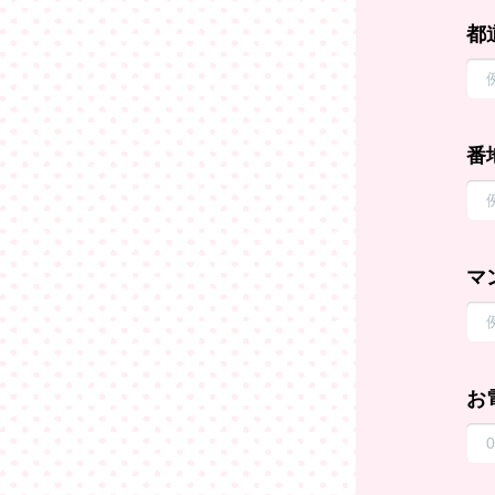
都
番
マ
お