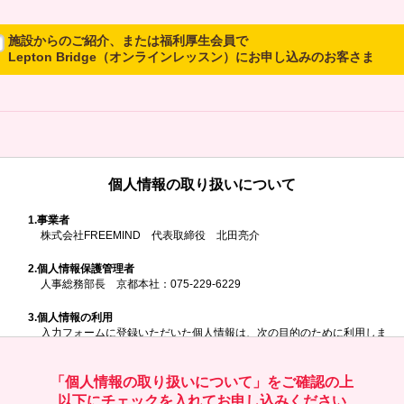
施設からのご紹介、または福利厚生会員で
Lepton Bridge（オンラインレッスン）にお申し込みのお客さま
所属施設からのご紹介、または福利厚生会員でLepton Bridgeにお申し
込みのお客さまは、以下のご入力をお願いいたします。
※ご兄弟姉妹など複数でお申し込みの場合、お一人ずつ、別々にお申し
込みください
個人情報の取り扱いについて
所属施設名・会員番号またはクーポンコ
ド
1.
事業者
株式会社FREEMIND 代表取締役 北田亮介
所属施設名
2.
個人情報保護管理者
人事総務部長 京都本社：075-229-6229
3.
個人情報の利用
入力フォームに登録いただいた個人情報は、次の目的のために利用しま
す。
会員番号またはクーポンコード
ご請求いただいた資料を発送するため
お問い合わせにお答えするため
「個人情報の取り扱いについて」をご確認の上
レプトンのキャンペーンや新商品（新サービス）、新規開講教室等を
以下にチェックを入れてお申し込みください