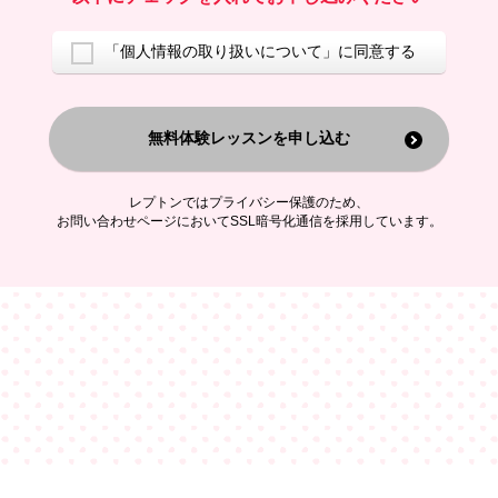
ご案内するため
アンケートの実施
ご利用者の個人情報を、本人が特定されないデータに不可逆変換した
「個人情報の取り扱いについて」に同意する
上で、広告・宣伝・販売促進活動に役立てること
上記の利用目的のために第三者へ提供すること
無料体験レッスンを申し込む
なお、この利用目的を超えた個人情報の取扱いは行いません。また、こ
れ以外の目的で個人情報を利用することはありません。
※当社の保有する個人情報と第三者広告配信事業者が保有する個人情報
を、本人が特定されないデータに不可逆変換した上で第三者広告配信事
レプトンではプライバシー保護のため、
業者においてマッチングを行い、その結果に基づいて広告を配信するこ
お問い合わせページにおいてSSL暗号化通信を採用しています。
とがあります。第三者広告配信事業者が、これらの情報を広告配信以外
の目的で利用することはありません。
4.
個人情報の第三者への提供
当社は、次の場合を除き、ご本人の同意なしに個人情報を第三者に提供
することはありません。
ご本人の同意がある場合
法令に基づく場合
人の生命、身体または財産の保護のために必要がある場合であって、
本人の同意を得ることが困難である場合
公衆衛生の向上または児童の健全な育成の推進のために特に必要が有
る場合であって、本人の同意を得ることが困難である場合
特定した利用目的の達成に必要な範囲内において、個人情報の取扱い