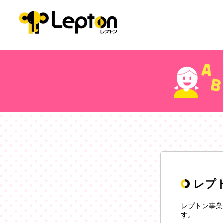
レプ
レプトン事業
す。