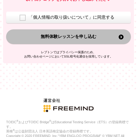
室等をご案内するため
アンケートの実施
ご利用者の個人情報を、本人が特定されないデータに不可逆変
「個人情報の取り扱いについて」に同意する
換した上で、広告・宣伝・販売促進活動に役立てること
上記の利用目的のために第三者へ提供すること
無料体験レッスンを申し込む
なお、この利用目的を超えた個人情報の取扱いは行いません。ま
た、これ以外の目的で個人情報を利用することはありません。
※当社の保有する個人情報と第三者広告配信事業者が保有する個
レプトンではプライバシー保護のため、
人情報を、本人が特定されないデータに不可逆変換した上で第三
お問い合わせページにおいてSSL暗号化通信を採用しています。
者広告配信事業者においてマッチングを行い、その結果に基づい
て広告を配信することがあります。第三者広告配信事業者が、こ
れらの情報を広告配信以外の目的で利用することはありません。
4.
個人情報の第三者への提供
当社は、次の場合を除き、ご本人の同意なしに個人情報を第三者
に提供することはありません。
ご本人の同意がある場合
法令に基づく場合
人の生命、身体または財産の保護のために必要がある場合であ
って、本人の同意を得ることが困難である場合
®
®
TOEIC
およびTOEIC Bridge
はEducational Testing Service（ETS）の登録商標で
公衆衛生の向上または児童の健全な育成の推進のために特に必
す。
要が有る場合であって、本人の同意を得ることが困難である場
®
英検
は公益財団法人 日本英語検定協会の登録商標です。
合
Copyright © 2020 FREEMIND, Inc.“YBM ENGLOO PROGRAM” © YBM NET All