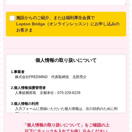
施設からのご紹介、または福利厚生会員で
Lepton Bridge（オンラインレッスン）にお申し込みの
お客さま
所属施設からのご紹介、または福利厚生会員でLepton
Bridgeにお申し込みのお客さまは、以下のご入力をお願
いいたします。
個人情報の取り扱いについて
※ご兄弟姉妹など複数でお申し込みの場合、お一人ず
つ、別々にお申し込みください
1.
事業者
株式会社FREEMIND 代表取締役 北田亮介
所属施設名・会員番号またはクーポンコード
2.
個人情報保護管理者
所属施設名
人事総務部長 京都本社：075-229-6229
3.
個人情報の利用
入力フォームに登録いただいた個人情報は、次の目的のために利
会員番号またはクーポンコード
用します。
ご請求いただいた資料を発送するため
お問い合わせにお答えするため
「個人情報の取り扱いについて」をご確認の上
レプトンのキャンペーンや新商品（新サービス）、新規開講教
以下にチェックを入れてお申し込みください