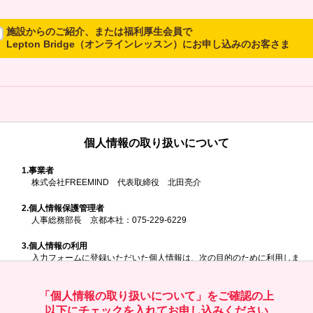
施設からのご紹介、または福利厚生会員で
Lepton Bridge（オンラインレッスン）にお申し込みのお客さま
所属施設からのご紹介、または福利厚生会員でLepton Bridgeにお申し
込みのお客さまは、以下のご入力をお願いいたします。
※ご兄弟姉妹など複数でお申し込みの場合、お一人ずつ、別々にお申し
込みください
個人情報の取り扱いについて
所属施設名・会員番号またはクーポンコ
ド
1.
事業者
株式会社FREEMIND 代表取締役 北田亮介
所属施設名
2.
個人情報保護管理者
人事総務部長 京都本社：075-229-6229
3.
個人情報の利用
入力フォームに登録いただいた個人情報は、次の目的のために利用しま
す。
会員番号またはクーポンコード
ご請求いただいた資料を発送するため
お問い合わせにお答えするため
「個人情報の取り扱いについて」をご確認の上
レプトンのキャンペーンや新商品（新サービス）、新規開講教室等を
以下にチェックを入れてお申し込みください