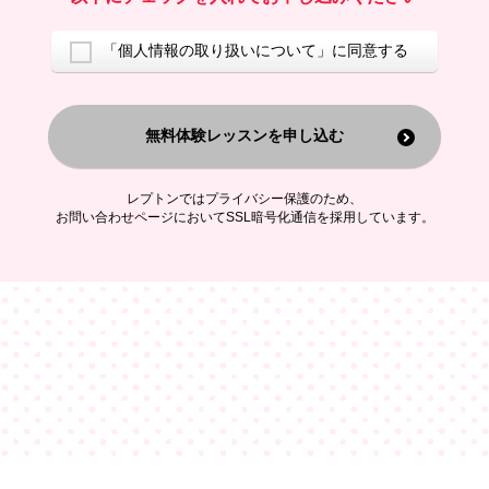
ご案内するため
アンケートの実施
ご利用者の個人情報を、本人が特定されないデータに不可逆変換した
「個人情報の取り扱いについて」に同意する
上で、広告・宣伝・販売促進活動に役立てること
上記の利用目的のために第三者へ提供すること
無料体験レッスンを申し込む
なお、この利用目的を超えた個人情報の取扱いは行いません。また、こ
れ以外の目的で個人情報を利用することはありません。
※当社の保有する個人情報と第三者広告配信事業者が保有する個人情報
を、本人が特定されないデータに不可逆変換した上で第三者広告配信事
レプトンではプライバシー保護のため、
業者においてマッチングを行い、その結果に基づいて広告を配信するこ
お問い合わせページにおいてSSL暗号化通信を採用しています。
とがあります。第三者広告配信事業者が、これらの情報を広告配信以外
の目的で利用することはありません。
4.
個人情報の第三者への提供
当社は、次の場合を除き、ご本人の同意なしに個人情報を第三者に提供
することはありません。
ご本人の同意がある場合
法令に基づく場合
人の生命、身体または財産の保護のために必要がある場合であって、
本人の同意を得ることが困難である場合
公衆衛生の向上または児童の健全な育成の推進のために特に必要が有
る場合であって、本人の同意を得ることが困難である場合
特定した利用目的の達成に必要な範囲内において、個人情報の取扱い