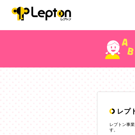
レプ
レプトン事業
す。