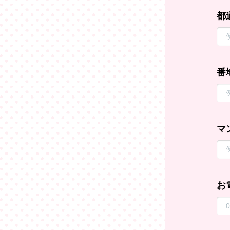
都
番
マ
お