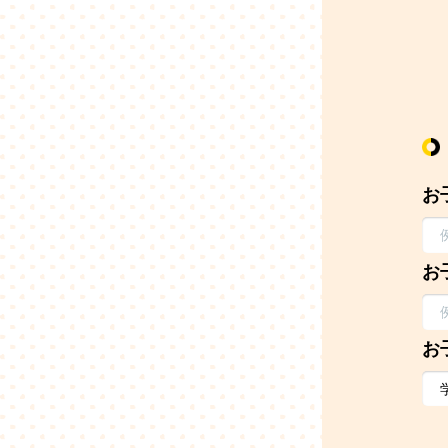
お
お
お