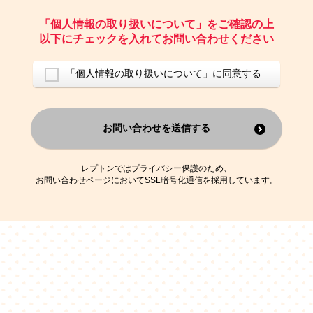
ご請求いただいた資料を発送するため
お問い合わせにお答えするため
「個人情報の取り扱いについて」をご確認の上
レプトンのキャンペーンや新商品（新サービス）、新規開講教室等を
以下にチェックを入れてお問い合わせください
ご案内するため
アンケートの実施
ご利用者の個人情報を、本人が特定されないデータに不可逆変換した
「個人情報の取り扱いについて」に同意する
上で、広告・宣伝・販売促進活動に役立てること
上記の利用目的のために第三者へ提供すること
お問い合わせを送信する
なお、この利用目的を超えた個人情報の取扱いは行いません。また、こ
れ以外の目的で個人情報を利用することはありません。
※当社の保有する個人情報と第三者広告配信事業者が保有する個人情報
を、本人が特定されないデータに不可逆変換した上で第三者広告配信事
レプトンではプライバシー保護のため、
業者においてマッチングを行い、その結果に基づいて広告を配信するこ
お問い合わせページにおいてSSL暗号化通信を採用しています。
とがあります。第三者広告配信事業者が、これらの情報を広告配信以外
の目的で利用することはありません。
4.
個人情報の第三者への提供
当社は、次の場合を除き、ご本人の同意なしに個人情報を第三者に提供
することはありません。
ご本人の同意がある場合
法令に基づく場合
人の生命、身体または財産の保護のために必要がある場合であって、
本人の同意を得ることが困難である場合