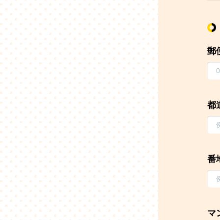
郵
都
番
マ