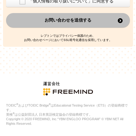
「個人情報の取り扱いについて」に同意する
換した上で、広告・宣伝・販売促進活動に役立てること
上記の利用目的のために第三者へ提供すること
お問い合わせを送信する
なお、この利用目的を超えた個人情報の取扱いは行いません。ま
た、これ以外の目的で個人情報を利用することはありません。
※当社の保有する個人情報と第三者広告配信事業者が保有する個
レプトンではプライバシー保護のため、
人情報を、本人が特定されないデータに不可逆変換した上で第三
お問い合わせページにおいてSSL暗号化通信を採用しています。
者広告配信事業者においてマッチングを行い、その結果に基づい
て広告を配信することがあります。第三者広告配信事業者が、こ
れらの情報を広告配信以外の目的で利用することはありません。
4.
個人情報の第三者への提供
当社は、次の場合を除き、ご本人の同意なしに個人情報を第三者
に提供することはありません。
ご本人の同意がある場合
法令に基づく場合
人の生命、身体または財産の保護のために必要がある場合であ
って、本人の同意を得ることが困難である場合
®
®
TOEIC
およびTOEIC Bridge
はEducational Testing Service（ETS）の登録商標で
公衆衛生の向上または児童の健全な育成の推進のために特に必
す。
要が有る場合であって、本人の同意を得ることが困難である場
®
英検
は公益財団法人 日本英語検定協会の登録商標です。
合
Copyright © 2020 FREEMIND, Inc.“YBM ENGLOO PROGRAM” © YBM NET All
特定した利用目的の達成に必要な範囲内において、個人情報の
Rights Reserved.
取扱いの全部または一部を委託する場合
国の機関若しくは地方公共団体またはその委託を受けたものが