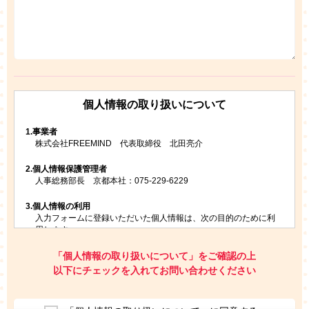
個人情報の取り扱いについて
1.
事業者
株式会社FREEMIND 代表取締役 北田亮介
2.
個人情報保護管理者
人事総務部長 京都本社：075-229-6229
3.
個人情報の利用
入力フォームに登録いただいた個人情報は、次の目的のために利
用します。
ご請求いただいた資料を発送するため
お問い合わせにお答えするため
「個人情報の取り扱いについて」をご確認の上
レプトンのキャンペーンや新商品（新サービス）、新規開講教
以下にチェックを入れてお問い合わせください
室等をご案内するため
アンケートの実施
ご利用者の個人情報を、本人が特定されないデータに不可逆変