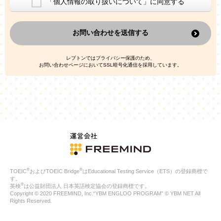
「個人情報の取り扱いについて」に同意する
換した上で、広告・宣伝・販売促進活動に役立てること
上記の利用目的のために第三者へ提供すること
お問い合わせを送信する
なお、この利用目的を超えた個人情報の取扱いは行いません。ま
た、これ以外の目的で個人情報を利用することはありません。
※当社の保有する個人情報と第三者広告配信事業者が保有する個
レプトンではプライバシー保護のため、
人情報を、本人が特定されないデータに不可逆変換した上で第三
お問い合わせページにおいてSSL暗号化通信を採用しています。
者広告配信事業者においてマッチングを行い、その結果に基づい
て広告を配信することがあります。第三者広告配信事業者が、こ
れらの情報を広告配信以外の目的で利用することはありません。
4.
個人情報の第三者への提供
当社は、次の場合を除き、ご本人の同意なしに個人情報を第三者
に提供することはありません。
ご本人の同意がある場合
法令に基づく場合
人の生命、身体または財産の保護のために必要がある場合であ
って、本人の同意を得ることが困難である場合
®
®
TOEIC
およびTOEIC Bridge
はEducational Testing Service（ETS）の登録商標で
公衆衛生の向上または児童の健全な育成の推進のために特に必
す。
要が有る場合であって、本人の同意を得ることが困難である場
®
英検
は公益財団法人 日本英語検定協会の登録商標です。
合
Copyright © 2020 FREEMIND, Inc.“YBM ENGLOO PROGRAM” © YBM NET All
特定した利用目的の達成に必要な範囲内において、個人情報の
Rights Reserved.
取扱いの全部または一部を委託する場合
国の機関若しくは地方公共団体またはその委託を受けたものが