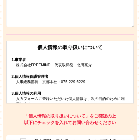
個人情報の取り扱いについて
1.
事業者
株式会社FREEMIND 代表取締役 北田亮介
2.
個人情報保護管理者
人事総務部長 京都本社：075-229-6229
3.
個人情報の利用
入力フォームに登録いただいた個人情報は、次の目的のために利
用します。
ご請求いただいた資料を発送するため
お問い合わせにお答えするため
「個人情報の取り扱いについて」をご確認の上
レプトンのキャンペーンや新商品（新サービス）、新規開講教
以下にチェックを入れてお問い合わせください
室等をご案内するため
アンケートの実施
ご利用者の個人情報を、本人が特定されないデータに不可逆変