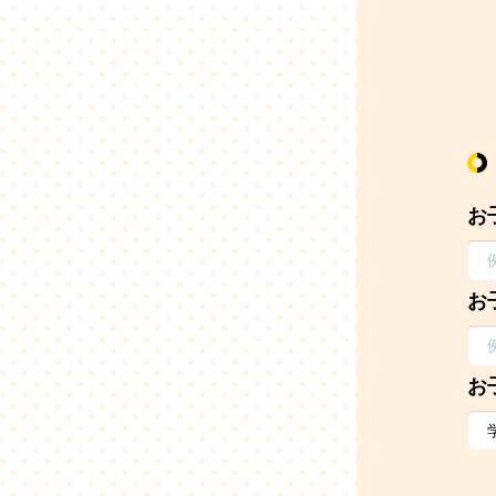
お
お
お