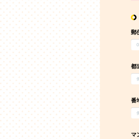
郵
都
番
マ