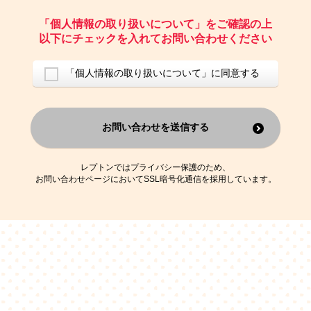
ご請求いただいた資料を発送するため
お問い合わせにお答えするため
「個人情報の取り扱いについて」をご確認の上
レプトンのキャンペーンや新商品（新サービス）、新規開講教室等を
以下にチェックを入れてお問い合わせください
ご案内するため
アンケートの実施
ご利用者の個人情報を、本人が特定されないデータに不可逆変換した
「個人情報の取り扱いについて」に同意する
上で、広告・宣伝・販売促進活動に役立てること
上記の利用目的のために第三者へ提供すること
お問い合わせを送信する
なお、この利用目的を超えた個人情報の取扱いは行いません。また、こ
れ以外の目的で個人情報を利用することはありません。
※当社の保有する個人情報と第三者広告配信事業者が保有する個人情報
を、本人が特定されないデータに不可逆変換した上で第三者広告配信事
レプトンではプライバシー保護のため、
業者においてマッチングを行い、その結果に基づいて広告を配信するこ
お問い合わせページにおいてSSL暗号化通信を採用しています。
とがあります。第三者広告配信事業者が、これらの情報を広告配信以外
の目的で利用することはありません。
4.
個人情報の第三者への提供
当社は、次の場合を除き、ご本人の同意なしに個人情報を第三者に提供
することはありません。
ご本人の同意がある場合
法令に基づく場合
人の生命、身体または財産の保護のために必要がある場合であって、
本人の同意を得ることが困難である場合