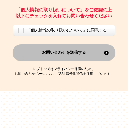
ご請求いただいた資料を発送するため
お問い合わせにお答えするため
「個人情報の取り扱いについて」をご確認の上
レプトンのキャンペーンや新商品（新サービス）、新規開講教室等を
以下にチェックを入れてお問い合わせください
ご案内するため
アンケートの実施
ご利用者の個人情報を、本人が特定されないデータに不可逆変換した
「個人情報の取り扱いについて」に同意する
上で、広告・宣伝・販売促進活動に役立てること
上記の利用目的のために第三者へ提供すること
お問い合わせを送信する
なお、この利用目的を超えた個人情報の取扱いは行いません。また、こ
れ以外の目的で個人情報を利用することはありません。
※当社の保有する個人情報と第三者広告配信事業者が保有する個人情報
を、本人が特定されないデータに不可逆変換した上で第三者広告配信事
レプトンではプライバシー保護のため、
業者においてマッチングを行い、その結果に基づいて広告を配信するこ
お問い合わせページにおいてSSL暗号化通信を採用しています。
とがあります。第三者広告配信事業者が、これらの情報を広告配信以外
の目的で利用することはありません。
4.
個人情報の第三者への提供
当社は、次の場合を除き、ご本人の同意なしに個人情報を第三者に提供
することはありません。
ご本人の同意がある場合
法令に基づく場合
人の生命、身体または財産の保護のために必要がある場合であって、
本人の同意を得ることが困難である場合