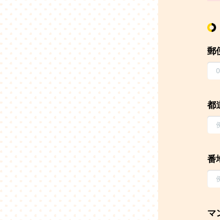
郵
都
番
マ