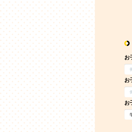
お
お
お