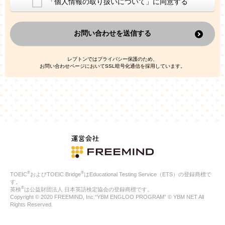
「個人情報の取り扱いについて」に同意する
換した上で、広告・宣伝・販売促進活動に役立てること
上記の利用目的のために第三者へ提供すること
お問い合わせを送信する
なお、この利用目的を超えた個人情報の取扱いは行いません。ま
た、これ以外の目的で個人情報を利用することはありません。
※当社の保有する個人情報と第三者広告配信事業者が保有する個
レプトンではプライバシー保護のため、
人情報を、本人が特定されないデータに不可逆変換した上で第三
お問い合わせページにおいてSSL暗号化通信を採用しています。
者広告配信事業者においてマッチングを行い、その結果に基づい
て広告を配信することがあります。第三者広告配信事業者が、こ
れらの情報を広告配信以外の目的で利用することはありません。
4.
個人情報の第三者への提供
当社は、次の場合を除き、ご本人の同意なしに個人情報を第三者
に提供することはありません。
ご本人の同意がある場合
法令に基づく場合
人の生命、身体または財産の保護のために必要がある場合であ
って、本人の同意を得ることが困難である場合
®
®
TOEIC
およびTOEIC Bridge
はEducational Testing Service（ETS）の登録商標で
公衆衛生の向上または児童の健全な育成の推進のために特に必
す。
要が有る場合であって、本人の同意を得ることが困難である場
®
英検
は公益財団法人 日本英語検定協会の登録商標です。
合
Copyright © 2020 FREEMIND, Inc.“YBM ENGLOO PROGRAM” © YBM NET All
特定した利用目的の達成に必要な範囲内において、個人情報の
Rights Reserved.
取扱いの全部または一部を委託する場合
国の機関若しくは地方公共団体またはその委託を受けたものが