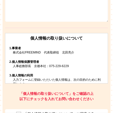
個人情報の取り扱いについて
1.
事業者
株式会社FREEMIND 代表取締役 北田亮介
2.
個人情報保護管理者
人事総務部長 京都本社：075-229-6229
3.
個人情報の利用
入力フォームに登録いただいた個人情報は、次の目的のために利
用します。
ご請求いただいた資料を発送するため
お問い合わせにお答えするため
「個人情報の取り扱いについて」をご確認の上
レプトンのキャンペーンや新商品（新サービス）、新規開講教
以下にチェックを入れてお問い合わせください
室等をご案内するため
アンケートの実施
ご利用者の個人情報を、本人が特定されないデータに不可逆変