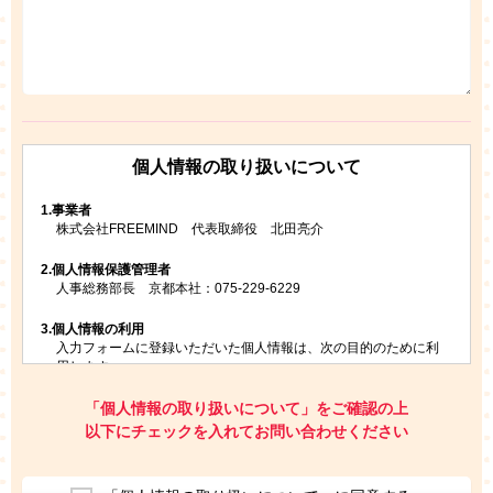
個人情報の取り扱いについて
1.
事業者
株式会社FREEMIND 代表取締役 北田亮介
2.
個人情報保護管理者
人事総務部長 京都本社：075-229-6229
3.
個人情報の利用
入力フォームに登録いただいた個人情報は、次の目的のために利
用します。
ご請求いただいた資料を発送するため
お問い合わせにお答えするため
「個人情報の取り扱いについて」をご確認の上
レプトンのキャンペーンや新商品（新サービス）、新規開講教
以下にチェックを入れてお問い合わせください
室等をご案内するため
アンケートの実施
ご利用者の個人情報を、本人が特定されないデータに不可逆変