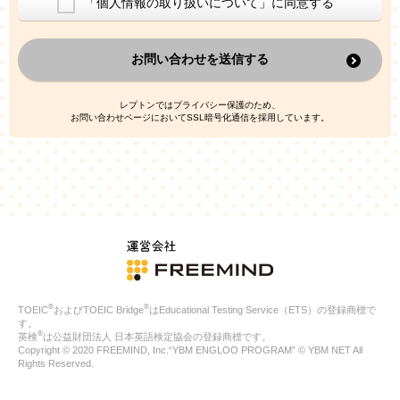
「個人情報の取り扱いについて」に同意する
換した上で、広告・宣伝・販売促進活動に役立てること
上記の利用目的のために第三者へ提供すること
お問い合わせを送信する
なお、この利用目的を超えた個人情報の取扱いは行いません。ま
た、これ以外の目的で個人情報を利用することはありません。
※当社の保有する個人情報と第三者広告配信事業者が保有する個
レプトンではプライバシー保護のため、
人情報を、本人が特定されないデータに不可逆変換した上で第三
お問い合わせページにおいてSSL暗号化通信を採用しています。
者広告配信事業者においてマッチングを行い、その結果に基づい
て広告を配信することがあります。第三者広告配信事業者が、こ
れらの情報を広告配信以外の目的で利用することはありません。
4.
個人情報の第三者への提供
当社は、次の場合を除き、ご本人の同意なしに個人情報を第三者
に提供することはありません。
ご本人の同意がある場合
法令に基づく場合
人の生命、身体または財産の保護のために必要がある場合であ
って、本人の同意を得ることが困難である場合
®
®
TOEIC
およびTOEIC Bridge
はEducational Testing Service（ETS）の登録商標で
公衆衛生の向上または児童の健全な育成の推進のために特に必
す。
要が有る場合であって、本人の同意を得ることが困難である場
®
英検
は公益財団法人 日本英語検定協会の登録商標です。
合
Copyright © 2020 FREEMIND, Inc.“YBM ENGLOO PROGRAM” © YBM NET All
特定した利用目的の達成に必要な範囲内において、個人情報の
Rights Reserved.
取扱いの全部または一部を委託する場合
国の機関若しくは地方公共団体またはその委託を受けたものが