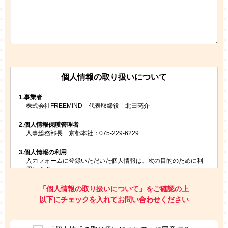
個人情報の取り扱いについて
1.
事業者
株式会社FREEMIND 代表取締役 北田亮介
2.
個人情報保護管理者
人事総務部長 京都本社：075-229-6229
3.
個人情報の利用
入力フォームに登録いただいた個人情報は、次の目的のために利
用します。
ご請求いただいた資料を発送するため
お問い合わせにお答えするため
「個人情報の取り扱いについて」をご確認の上
レプトンのキャンペーンや新商品（新サービス）、新規開講教
以下にチェックを入れてお問い合わせください
室等をご案内するため
アンケートの実施
ご利用者の個人情報を、本人が特定されないデータに不可逆変