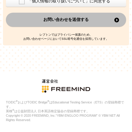
「個人情報の取り扱いについて」に同意する
換した上で、広告・宣伝・販売促進活動に役立てること
上記の利用目的のために第三者へ提供すること
お問い合わせを送信する
なお、この利用目的を超えた個人情報の取扱いは行いません。ま
た、これ以外の目的で個人情報を利用することはありません。
※当社の保有する個人情報と第三者広告配信事業者が保有する個
レプトンではプライバシー保護のため、
人情報を、本人が特定されないデータに不可逆変換した上で第三
お問い合わせページにおいてSSL暗号化通信を採用しています。
者広告配信事業者においてマッチングを行い、その結果に基づい
て広告を配信することがあります。第三者広告配信事業者が、こ
れらの情報を広告配信以外の目的で利用することはありません。
4.
個人情報の第三者への提供
当社は、次の場合を除き、ご本人の同意なしに個人情報を第三者
に提供することはありません。
ご本人の同意がある場合
法令に基づく場合
人の生命、身体または財産の保護のために必要がある場合であ
って、本人の同意を得ることが困難である場合
®
®
TOEIC
およびTOEIC Bridge
はEducational Testing Service（ETS）の登録商標で
公衆衛生の向上または児童の健全な育成の推進のために特に必
す。
要が有る場合であって、本人の同意を得ることが困難である場
®
英検
は公益財団法人 日本英語検定協会の登録商標です。
合
Copyright © 2020 FREEMIND, Inc.“YBM ENGLOO PROGRAM” © YBM NET All
特定した利用目的の達成に必要な範囲内において、個人情報の
Rights Reserved.
取扱いの全部または一部を委託する場合
国の機関若しくは地方公共団体またはその委託を受けたものが