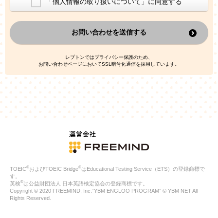
「個人情報の取り扱いについて」に同意する
換した上で、広告・宣伝・販売促進活動に役立てること
上記の利用目的のために第三者へ提供すること
お問い合わせを送信する
なお、この利用目的を超えた個人情報の取扱いは行いません。ま
た、これ以外の目的で個人情報を利用することはありません。
※当社の保有する個人情報と第三者広告配信事業者が保有する個
レプトンではプライバシー保護のため、
人情報を、本人が特定されないデータに不可逆変換した上で第三
お問い合わせページにおいてSSL暗号化通信を採用しています。
者広告配信事業者においてマッチングを行い、その結果に基づい
て広告を配信することがあります。第三者広告配信事業者が、こ
れらの情報を広告配信以外の目的で利用することはありません。
4.
個人情報の第三者への提供
当社は、次の場合を除き、ご本人の同意なしに個人情報を第三者
に提供することはありません。
ご本人の同意がある場合
法令に基づく場合
人の生命、身体または財産の保護のために必要がある場合であ
って、本人の同意を得ることが困難である場合
®
®
TOEIC
およびTOEIC Bridge
はEducational Testing Service（ETS）の登録商標で
公衆衛生の向上または児童の健全な育成の推進のために特に必
す。
要が有る場合であって、本人の同意を得ることが困難である場
®
英検
は公益財団法人 日本英語検定協会の登録商標です。
合
Copyright © 2020 FREEMIND, Inc.“YBM ENGLOO PROGRAM” © YBM NET All
特定した利用目的の達成に必要な範囲内において、個人情報の
Rights Reserved.
取扱いの全部または一部を委託する場合
国の機関若しくは地方公共団体またはその委託を受けたものが