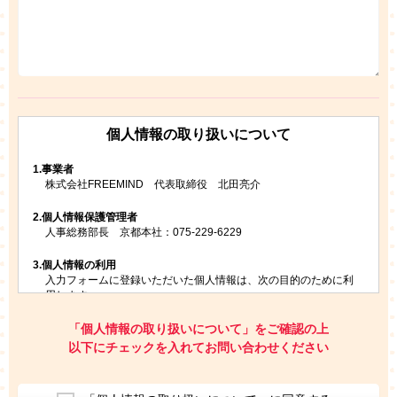
個人情報の取り扱いについて
1.
事業者
株式会社FREEMIND 代表取締役 北田亮介
2.
個人情報保護管理者
人事総務部長 京都本社：075-229-6229
3.
個人情報の利用
入力フォームに登録いただいた個人情報は、次の目的のために利
用します。
ご請求いただいた資料を発送するため
お問い合わせにお答えするため
「個人情報の取り扱いについて」をご確認の上
レプトンのキャンペーンや新商品（新サービス）、新規開講教
以下にチェックを入れてお問い合わせください
室等をご案内するため
アンケートの実施
ご利用者の個人情報を、本人が特定されないデータに不可逆変