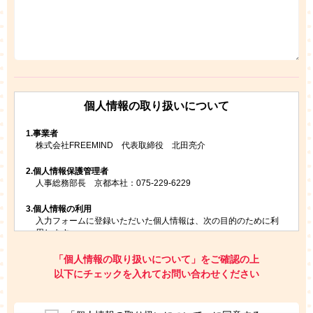
個人情報の取り扱いについて
1.
事業者
株式会社FREEMIND 代表取締役 北田亮介
2.
個人情報保護管理者
人事総務部長 京都本社：075-229-6229
3.
個人情報の利用
入力フォームに登録いただいた個人情報は、次の目的のために利
用します。
ご請求いただいた資料を発送するため
お問い合わせにお答えするため
「個人情報の取り扱いについて」をご確認の上
レプトンのキャンペーンや新商品（新サービス）、新規開講教
以下にチェックを入れてお問い合わせください
室等をご案内するため
アンケートの実施
ご利用者の個人情報を、本人が特定されないデータに不可逆変