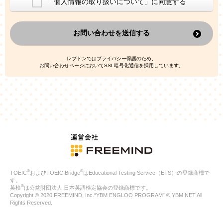
「個人情報の取り扱いについて」に同意する
換した上で、広告・宣伝・販売促進活動に役立てること
上記の利用目的のために第三者へ提供すること
お問い合わせを送信する
なお、この利用目的を超えた個人情報の取扱いは行いません。ま
た、これ以外の目的で個人情報を利用することはありません。
※当社の保有する個人情報と第三者広告配信事業者が保有する個
レプトンではプライバシー保護のため、
人情報を、本人が特定されないデータに不可逆変換した上で第三
お問い合わせページにおいてSSL暗号化通信を採用しています。
者広告配信事業者においてマッチングを行い、その結果に基づい
て広告を配信することがあります。第三者広告配信事業者が、こ
れらの情報を広告配信以外の目的で利用することはありません。
4.
個人情報の第三者への提供
当社は、次の場合を除き、ご本人の同意なしに個人情報を第三者
に提供することはありません。
ご本人の同意がある場合
法令に基づく場合
人の生命、身体または財産の保護のために必要がある場合であ
って、本人の同意を得ることが困難である場合
®
®
TOEIC
およびTOEIC Bridge
はEducational Testing Service（ETS）の登録商標で
公衆衛生の向上または児童の健全な育成の推進のために特に必
す。
要が有る場合であって、本人の同意を得ることが困難である場
®
英検
は公益財団法人 日本英語検定協会の登録商標です。
合
Copyright © 2020 FREEMIND, Inc.“YBM ENGLOO PROGRAM” © YBM NET All
特定した利用目的の達成に必要な範囲内において、個人情報の
Rights Reserved.
取扱いの全部または一部を委託する場合
国の機関若しくは地方公共団体またはその委託を受けたものが