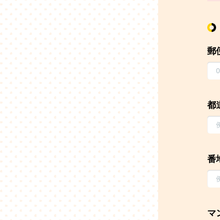
郵
都
番
マ