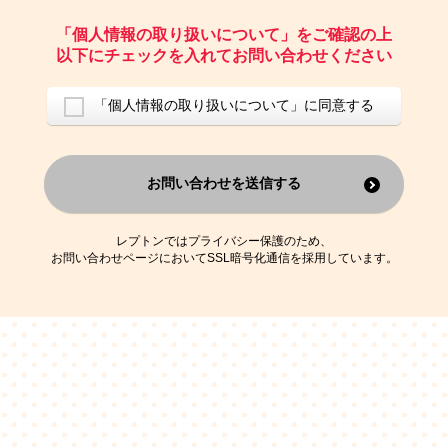
ご請求いただいた資料を発送するため
お問い合わせにお答えするため
「個人情報の取り扱いについて」をご確認の上
レプトンのキャンペーンや新商品（新サービス）、新規開講教室等を
以下にチェックを入れてお問い合わせください
ご案内するため
アンケートの実施
ご利用者の個人情報を、本人が特定されないデータに不可逆変換した
「個人情報の取り扱いについて」に同意する
上で、広告・宣伝・販売促進活動に役立てること
上記の利用目的のために第三者へ提供すること
お問い合わせを送信する
なお、この利用目的を超えた個人情報の取扱いは行いません。また、こ
れ以外の目的で個人情報を利用することはありません。
※当社の保有する個人情報と第三者広告配信事業者が保有する個人情報
を、本人が特定されないデータに不可逆変換した上で第三者広告配信事
レプトンではプライバシー保護のため、
業者においてマッチングを行い、その結果に基づいて広告を配信するこ
お問い合わせページにおいてSSL暗号化通信を採用しています。
とがあります。第三者広告配信事業者が、これらの情報を広告配信以外
の目的で利用することはありません。
4.
個人情報の第三者への提供
当社は、次の場合を除き、ご本人の同意なしに個人情報を第三者に提供
することはありません。
ご本人の同意がある場合
法令に基づく場合
人の生命、身体または財産の保護のために必要がある場合であって、
本人の同意を得ることが困難である場合