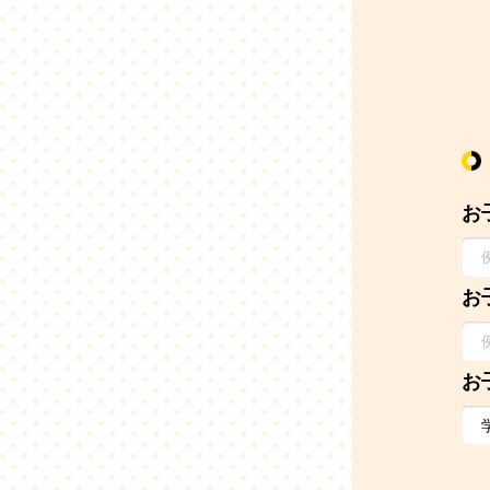
お
お
お