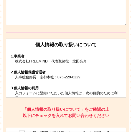
個人情報の取り扱いについて
1.
事業者
株式会社FREEMIND 代表取締役 北田亮介
2.
個人情報保護管理者
人事総務部長 京都本社：075-229-6229
3.
個人情報の利用
入力フォームに登録いただいた個人情報は、次の目的のために利
用します。
ご請求いただいた資料を発送するため
お問い合わせにお答えするため
「個人情報の取り扱いについて」をご確認の上
レプトンのキャンペーンや新商品（新サービス）、新規開講教
以下にチェックを入れてお問い合わせください
室等をご案内するため
アンケートの実施
ご利用者の個人情報を、本人が特定されないデータに不可逆変