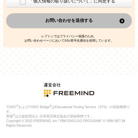
「個人情報の取り扱いについて」に同意する
換した上で、広告・宣伝・販売促進活動に役立てること
上記の利用目的のために第三者へ提供すること
お問い合わせを送信する
なお、この利用目的を超えた個人情報の取扱いは行いません。ま
た、これ以外の目的で個人情報を利用することはありません。
※当社の保有する個人情報と第三者広告配信事業者が保有する個
レプトンではプライバシー保護のため、
人情報を、本人が特定されないデータに不可逆変換した上で第三
お問い合わせページにおいてSSL暗号化通信を採用しています。
者広告配信事業者においてマッチングを行い、その結果に基づい
て広告を配信することがあります。第三者広告配信事業者が、こ
れらの情報を広告配信以外の目的で利用することはありません。
4.
個人情報の第三者への提供
当社は、次の場合を除き、ご本人の同意なしに個人情報を第三者
に提供することはありません。
ご本人の同意がある場合
法令に基づく場合
人の生命、身体または財産の保護のために必要がある場合であ
って、本人の同意を得ることが困難である場合
®
®
TOEIC
およびTOEIC Bridge
はEducational Testing Service（ETS）の登録商標で
公衆衛生の向上または児童の健全な育成の推進のために特に必
す。
要が有る場合であって、本人の同意を得ることが困難である場
®
英検
は公益財団法人 日本英語検定協会の登録商標です。
合
Copyright © 2020 FREEMIND, Inc.“YBM ENGLOO PROGRAM” © YBM NET All
特定した利用目的の達成に必要な範囲内において、個人情報の
Rights Reserved.
取扱いの全部または一部を委託する場合
国の機関若しくは地方公共団体またはその委託を受けたものが