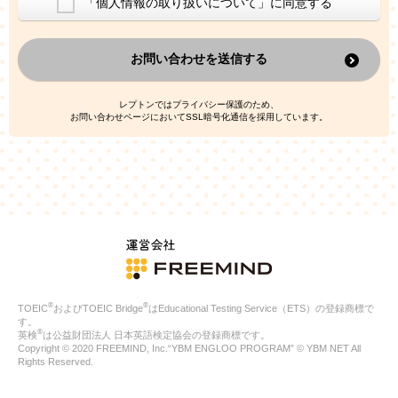
「個人情報の取り扱いについて」に同意する
換した上で、広告・宣伝・販売促進活動に役立てること
上記の利用目的のために第三者へ提供すること
お問い合わせを送信する
なお、この利用目的を超えた個人情報の取扱いは行いません。ま
た、これ以外の目的で個人情報を利用することはありません。
※当社の保有する個人情報と第三者広告配信事業者が保有する個
レプトンではプライバシー保護のため、
人情報を、本人が特定されないデータに不可逆変換した上で第三
お問い合わせページにおいてSSL暗号化通信を採用しています。
者広告配信事業者においてマッチングを行い、その結果に基づい
て広告を配信することがあります。第三者広告配信事業者が、こ
れらの情報を広告配信以外の目的で利用することはありません。
4.
個人情報の第三者への提供
当社は、次の場合を除き、ご本人の同意なしに個人情報を第三者
に提供することはありません。
ご本人の同意がある場合
法令に基づく場合
人の生命、身体または財産の保護のために必要がある場合であ
って、本人の同意を得ることが困難である場合
®
®
TOEIC
およびTOEIC Bridge
はEducational Testing Service（ETS）の登録商標で
公衆衛生の向上または児童の健全な育成の推進のために特に必
す。
要が有る場合であって、本人の同意を得ることが困難である場
®
英検
は公益財団法人 日本英語検定協会の登録商標です。
合
Copyright © 2020 FREEMIND, Inc.“YBM ENGLOO PROGRAM” © YBM NET All
特定した利用目的の達成に必要な範囲内において、個人情報の
Rights Reserved.
取扱いの全部または一部を委託する場合
国の機関若しくは地方公共団体またはその委託を受けたものが