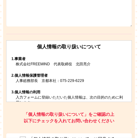
個人情報の取り扱いについて
1.
事業者
株式会社FREEMIND 代表取締役 北田亮介
2.
個人情報保護管理者
人事総務部長 京都本社：075-229-6229
3.
個人情報の利用
入力フォームに登録いただいた個人情報は、次の目的のために利
用します。
ご請求いただいた資料を発送するため
お問い合わせにお答えするため
「個人情報の取り扱いについて」をご確認の上
レプトンのキャンペーンや新商品（新サービス）、新規開講教
以下にチェックを入れてお問い合わせください
室等をご案内するため
アンケートの実施
ご利用者の個人情報を、本人が特定されないデータに不可逆変