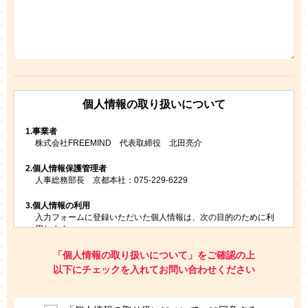
個人情報の取り扱いについて
1.
事業者
株式会社FREEMIND 代表取締役 北田亮介
2.
個人情報保護管理者
人事総務部長 京都本社：075-229-6229
3.
個人情報の利用
入力フォームに登録いただいた個人情報は、次の目的のために利
用します。
ご請求いただいた資料を発送するため
お問い合わせにお答えするため
「個人情報の取り扱いについて」をご確認の上
レプトンのキャンペーンや新商品（新サービス）、新規開講教
以下にチェックを入れてお問い合わせください
室等をご案内するため
アンケートの実施
ご利用者の個人情報を、本人が特定されないデータに不可逆変