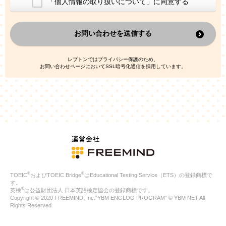
「個人情報の取り扱いについて」に同意する
換した上で、広告・宣伝・販売促進活動に役立てること
上記の利用目的のために第三者へ提供すること
お問い合わせを送信する
なお、この利用目的を超えた個人情報の取扱いは行いません。ま
た、これ以外の目的で個人情報を利用することはありません。
※当社の保有する個人情報と第三者広告配信事業者が保有する個
レプトンではプライバシー保護のため、
人情報を、本人が特定されないデータに不可逆変換した上で第三
お問い合わせページにおいてSSL暗号化通信を採用しています。
者広告配信事業者においてマッチングを行い、その結果に基づい
て広告を配信することがあります。第三者広告配信事業者が、こ
れらの情報を広告配信以外の目的で利用することはありません。
4.
個人情報の第三者への提供
当社は、次の場合を除き、ご本人の同意なしに個人情報を第三者
に提供することはありません。
ご本人の同意がある場合
法令に基づく場合
人の生命、身体または財産の保護のために必要がある場合であ
って、本人の同意を得ることが困難である場合
®
®
TOEIC
およびTOEIC Bridge
はEducational Testing Service（ETS）の登録商標で
公衆衛生の向上または児童の健全な育成の推進のために特に必
す。
要が有る場合であって、本人の同意を得ることが困難である場
®
英検
は公益財団法人 日本英語検定協会の登録商標です。
合
Copyright © 2020 FREEMIND, Inc.“YBM ENGLOO PROGRAM” © YBM NET All
特定した利用目的の達成に必要な範囲内において、個人情報の
Rights Reserved.
取扱いの全部または一部を委託する場合
国の機関若しくは地方公共団体またはその委託を受けたものが