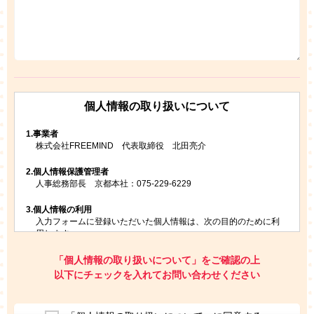
個人情報の取り扱いについて
1.
事業者
株式会社FREEMIND 代表取締役 北田亮介
2.
個人情報保護管理者
人事総務部長 京都本社：075-229-6229
3.
個人情報の利用
入力フォームに登録いただいた個人情報は、次の目的のために利
用します。
ご請求いただいた資料を発送するため
お問い合わせにお答えするため
「個人情報の取り扱いについて」をご確認の上
レプトンのキャンペーンや新商品（新サービス）、新規開講教
以下にチェックを入れてお問い合わせください
室等をご案内するため
アンケートの実施
ご利用者の個人情報を、本人が特定されないデータに不可逆変