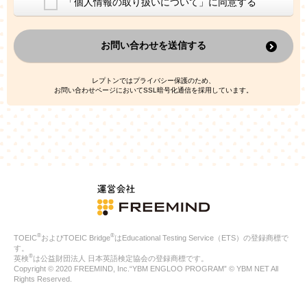
「個人情報の取り扱いについて」に同意する
換した上で、広告・宣伝・販売促進活動に役立てること
上記の利用目的のために第三者へ提供すること
お問い合わせを送信する
なお、この利用目的を超えた個人情報の取扱いは行いません。ま
た、これ以外の目的で個人情報を利用することはありません。
※当社の保有する個人情報と第三者広告配信事業者が保有する個
レプトンではプライバシー保護のため、
人情報を、本人が特定されないデータに不可逆変換した上で第三
お問い合わせページにおいてSSL暗号化通信を採用しています。
者広告配信事業者においてマッチングを行い、その結果に基づい
て広告を配信することがあります。第三者広告配信事業者が、こ
れらの情報を広告配信以外の目的で利用することはありません。
4.
個人情報の第三者への提供
当社は、次の場合を除き、ご本人の同意なしに個人情報を第三者
に提供することはありません。
ご本人の同意がある場合
法令に基づく場合
人の生命、身体または財産の保護のために必要がある場合であ
って、本人の同意を得ることが困難である場合
®
®
TOEIC
およびTOEIC Bridge
はEducational Testing Service（ETS）の登録商標で
公衆衛生の向上または児童の健全な育成の推進のために特に必
す。
要が有る場合であって、本人の同意を得ることが困難である場
®
英検
は公益財団法人 日本英語検定協会の登録商標です。
合
Copyright © 2020 FREEMIND, Inc.“YBM ENGLOO PROGRAM” © YBM NET All
特定した利用目的の達成に必要な範囲内において、個人情報の
Rights Reserved.
取扱いの全部または一部を委託する場合
国の機関若しくは地方公共団体またはその委託を受けたものが