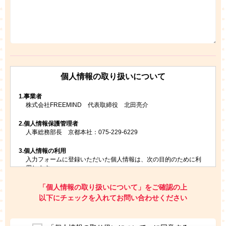
個人情報の取り扱いについて
1.
事業者
株式会社FREEMIND 代表取締役 北田亮介
2.
個人情報保護管理者
人事総務部長 京都本社：075-229-6229
3.
個人情報の利用
入力フォームに登録いただいた個人情報は、次の目的のために利
用します。
ご請求いただいた資料を発送するため
お問い合わせにお答えするため
「個人情報の取り扱いについて」をご確認の上
レプトンのキャンペーンや新商品（新サービス）、新規開講教
以下にチェックを入れてお問い合わせください
室等をご案内するため
アンケートの実施
ご利用者の個人情報を、本人が特定されないデータに不可逆変