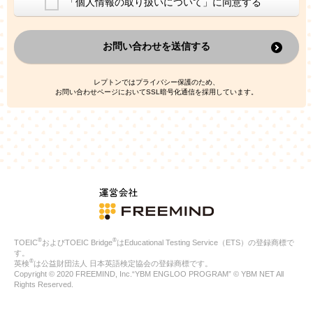
「個人情報の取り扱いについて」に同意する
換した上で、広告・宣伝・販売促進活動に役立てること
上記の利用目的のために第三者へ提供すること
お問い合わせを送信する
なお、この利用目的を超えた個人情報の取扱いは行いません。ま
た、これ以外の目的で個人情報を利用することはありません。
※当社の保有する個人情報と第三者広告配信事業者が保有する個
レプトンではプライバシー保護のため、
人情報を、本人が特定されないデータに不可逆変換した上で第三
お問い合わせページにおいてSSL暗号化通信を採用しています。
者広告配信事業者においてマッチングを行い、その結果に基づい
て広告を配信することがあります。第三者広告配信事業者が、こ
れらの情報を広告配信以外の目的で利用することはありません。
4.
個人情報の第三者への提供
当社は、次の場合を除き、ご本人の同意なしに個人情報を第三者
に提供することはありません。
ご本人の同意がある場合
法令に基づく場合
人の生命、身体または財産の保護のために必要がある場合であ
って、本人の同意を得ることが困難である場合
®
®
TOEIC
およびTOEIC Bridge
はEducational Testing Service（ETS）の登録商標で
公衆衛生の向上または児童の健全な育成の推進のために特に必
す。
要が有る場合であって、本人の同意を得ることが困難である場
®
英検
は公益財団法人 日本英語検定協会の登録商標です。
合
Copyright © 2020 FREEMIND, Inc.“YBM ENGLOO PROGRAM” © YBM NET All
特定した利用目的の達成に必要な範囲内において、個人情報の
Rights Reserved.
取扱いの全部または一部を委託する場合
国の機関若しくは地方公共団体またはその委託を受けたものが