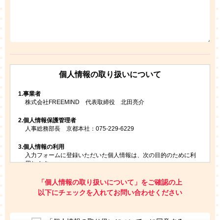
個人情報の取り扱いについて
1.
事業者
株式会社FREEMIND 代表取締役 北田亮介
2.
個人情報保護管理者
人事総務部長 京都本社：075-229-6229
3.
個人情報の利用
入力フォームに登録いただいた個人情報は、次の目的のために利
用します。
ご請求いただいた資料を発送するため
お問い合わせにお答えするため
「個人情報の取り扱いについて」をご確認の上
レプトンのキャンペーンや新商品（新サービス）、新規開講教
以下にチェックを入れてお問い合わせください
室等をご案内するため
アンケートの実施
ご利用者の個人情報を、本人が特定されないデータに不可逆変