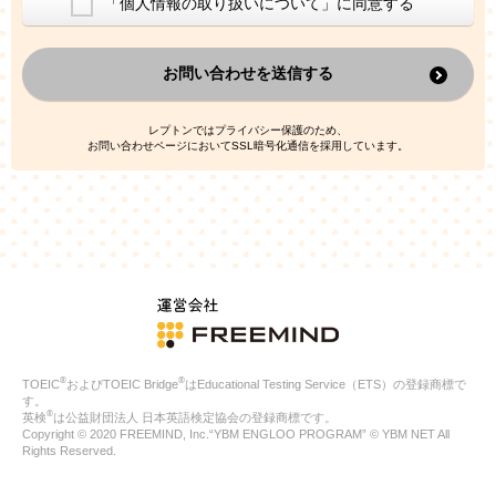
「個人情報の取り扱いについて」に同意する
換した上で、広告・宣伝・販売促進活動に役立てること
上記の利用目的のために第三者へ提供すること
お問い合わせを送信する
なお、この利用目的を超えた個人情報の取扱いは行いません。ま
た、これ以外の目的で個人情報を利用することはありません。
※当社の保有する個人情報と第三者広告配信事業者が保有する個
レプトンではプライバシー保護のため、
人情報を、本人が特定されないデータに不可逆変換した上で第三
お問い合わせページにおいてSSL暗号化通信を採用しています。
者広告配信事業者においてマッチングを行い、その結果に基づい
て広告を配信することがあります。第三者広告配信事業者が、こ
れらの情報を広告配信以外の目的で利用することはありません。
4.
個人情報の第三者への提供
当社は、次の場合を除き、ご本人の同意なしに個人情報を第三者
に提供することはありません。
ご本人の同意がある場合
法令に基づく場合
人の生命、身体または財産の保護のために必要がある場合であ
って、本人の同意を得ることが困難である場合
®
®
TOEIC
およびTOEIC Bridge
はEducational Testing Service（ETS）の登録商標で
公衆衛生の向上または児童の健全な育成の推進のために特に必
す。
要が有る場合であって、本人の同意を得ることが困難である場
®
英検
は公益財団法人 日本英語検定協会の登録商標です。
合
Copyright © 2020 FREEMIND, Inc.“YBM ENGLOO PROGRAM” © YBM NET All
特定した利用目的の達成に必要な範囲内において、個人情報の
Rights Reserved.
取扱いの全部または一部を委託する場合
国の機関若しくは地方公共団体またはその委託を受けたものが