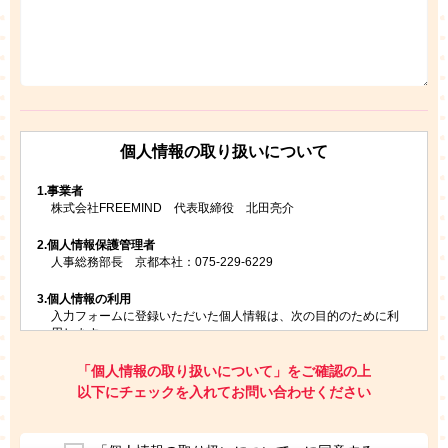
個人情報の取り扱いについて
1.
事業者
株式会社FREEMIND 代表取締役 北田亮介
2.
個人情報保護管理者
人事総務部長 京都本社：075-229-6229
3.
個人情報の利用
入力フォームに登録いただいた個人情報は、次の目的のために利
用します。
ご請求いただいた資料を発送するため
お問い合わせにお答えするため
「個人情報の取り扱いについて」をご確認の上
レプトンのキャンペーンや新商品（新サービス）、新規開講教
以下にチェックを入れてお問い合わせください
室等をご案内するため
アンケートの実施
ご利用者の個人情報を、本人が特定されないデータに不可逆変