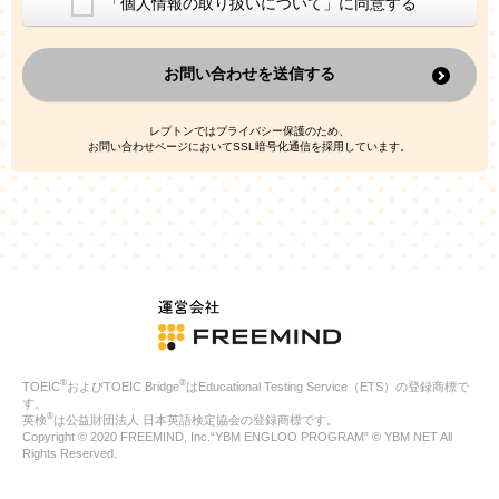
「個人情報の取り扱いについて」に同意する
換した上で、広告・宣伝・販売促進活動に役立てること
上記の利用目的のために第三者へ提供すること
お問い合わせを送信する
なお、この利用目的を超えた個人情報の取扱いは行いません。ま
た、これ以外の目的で個人情報を利用することはありません。
※当社の保有する個人情報と第三者広告配信事業者が保有する個
レプトンではプライバシー保護のため、
人情報を、本人が特定されないデータに不可逆変換した上で第三
お問い合わせページにおいてSSL暗号化通信を採用しています。
者広告配信事業者においてマッチングを行い、その結果に基づい
て広告を配信することがあります。第三者広告配信事業者が、こ
れらの情報を広告配信以外の目的で利用することはありません。
4.
個人情報の第三者への提供
当社は、次の場合を除き、ご本人の同意なしに個人情報を第三者
に提供することはありません。
ご本人の同意がある場合
法令に基づく場合
人の生命、身体または財産の保護のために必要がある場合であ
って、本人の同意を得ることが困難である場合
®
®
TOEIC
およびTOEIC Bridge
はEducational Testing Service（ETS）の登録商標で
公衆衛生の向上または児童の健全な育成の推進のために特に必
す。
要が有る場合であって、本人の同意を得ることが困難である場
®
英検
は公益財団法人 日本英語検定協会の登録商標です。
合
Copyright © 2020 FREEMIND, Inc.“YBM ENGLOO PROGRAM” © YBM NET All
特定した利用目的の達成に必要な範囲内において、個人情報の
Rights Reserved.
取扱いの全部または一部を委託する場合
国の機関若しくは地方公共団体またはその委託を受けたものが