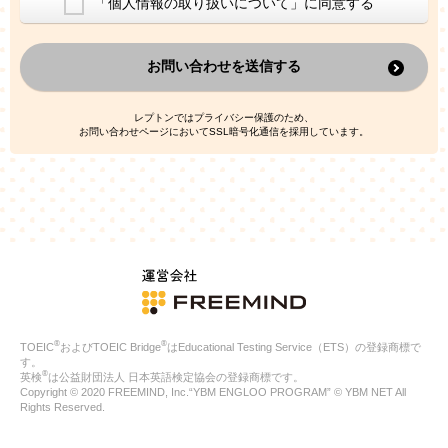
「個人情報の取り扱いについて」に同意する
換した上で、広告・宣伝・販売促進活動に役立てること
上記の利用目的のために第三者へ提供すること
お問い合わせを送信する
なお、この利用目的を超えた個人情報の取扱いは行いません。ま
た、これ以外の目的で個人情報を利用することはありません。
※当社の保有する個人情報と第三者広告配信事業者が保有する個
レプトンではプライバシー保護のため、
人情報を、本人が特定されないデータに不可逆変換した上で第三
お問い合わせページにおいてSSL暗号化通信を採用しています。
者広告配信事業者においてマッチングを行い、その結果に基づい
て広告を配信することがあります。第三者広告配信事業者が、こ
れらの情報を広告配信以外の目的で利用することはありません。
4.
個人情報の第三者への提供
当社は、次の場合を除き、ご本人の同意なしに個人情報を第三者
に提供することはありません。
ご本人の同意がある場合
法令に基づく場合
人の生命、身体または財産の保護のために必要がある場合であ
って、本人の同意を得ることが困難である場合
®
®
TOEIC
およびTOEIC Bridge
はEducational Testing Service（ETS）の登録商標で
公衆衛生の向上または児童の健全な育成の推進のために特に必
す。
要が有る場合であって、本人の同意を得ることが困難である場
®
英検
は公益財団法人 日本英語検定協会の登録商標です。
合
Copyright © 2020 FREEMIND, Inc.“YBM ENGLOO PROGRAM” © YBM NET All
特定した利用目的の達成に必要な範囲内において、個人情報の
Rights Reserved.
取扱いの全部または一部を委託する場合
国の機関若しくは地方公共団体またはその委託を受けたものが