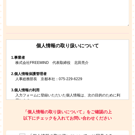
個人情報の取り扱いについて
1.
事業者
株式会社FREEMIND 代表取締役 北田亮介
2.
個人情報保護管理者
人事総務部長 京都本社：075-229-6229
3.
個人情報の利用
入力フォームに登録いただいた個人情報は、次の目的のために利
用します。
ご請求いただいた資料を発送するため
お問い合わせにお答えするため
「個人情報の取り扱いについて」をご確認の上
レプトンのキャンペーンや新商品（新サービス）、新規開講教
以下にチェックを入れてお問い合わせください
室等をご案内するため
アンケートの実施
ご利用者の個人情報を、本人が特定されないデータに不可逆変