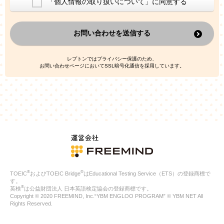
「個人情報の取り扱いについて」に同意する
換した上で、広告・宣伝・販売促進活動に役立てること
上記の利用目的のために第三者へ提供すること
お問い合わせを送信する
なお、この利用目的を超えた個人情報の取扱いは行いません。ま
た、これ以外の目的で個人情報を利用することはありません。
※当社の保有する個人情報と第三者広告配信事業者が保有する個
レプトンではプライバシー保護のため、
人情報を、本人が特定されないデータに不可逆変換した上で第三
お問い合わせページにおいてSSL暗号化通信を採用しています。
者広告配信事業者においてマッチングを行い、その結果に基づい
て広告を配信することがあります。第三者広告配信事業者が、こ
れらの情報を広告配信以外の目的で利用することはありません。
4.
個人情報の第三者への提供
当社は、次の場合を除き、ご本人の同意なしに個人情報を第三者
に提供することはありません。
ご本人の同意がある場合
法令に基づく場合
人の生命、身体または財産の保護のために必要がある場合であ
って、本人の同意を得ることが困難である場合
®
®
TOEIC
およびTOEIC Bridge
はEducational Testing Service（ETS）の登録商標で
公衆衛生の向上または児童の健全な育成の推進のために特に必
す。
要が有る場合であって、本人の同意を得ることが困難である場
®
英検
は公益財団法人 日本英語検定協会の登録商標です。
合
Copyright © 2020 FREEMIND, Inc.“YBM ENGLOO PROGRAM” © YBM NET All
特定した利用目的の達成に必要な範囲内において、個人情報の
Rights Reserved.
取扱いの全部または一部を委託する場合
国の機関若しくは地方公共団体またはその委託を受けたものが