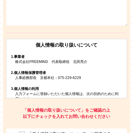
個人情報の取り扱いについて
1.
事業者
株式会社FREEMIND 代表取締役 北田亮介
2.
個人情報保護管理者
人事総務部長 京都本社：075-229-6229
3.
個人情報の利用
入力フォームに登録いただいた個人情報は、次の目的のために利
用します。
ご請求いただいた資料を発送するため
お問い合わせにお答えするため
「個人情報の取り扱いについて」をご確認の上
レプトンのキャンペーンや新商品（新サービス）、新規開講教
以下にチェックを入れてお問い合わせください
室等をご案内するため
アンケートの実施
ご利用者の個人情報を、本人が特定されないデータに不可逆変