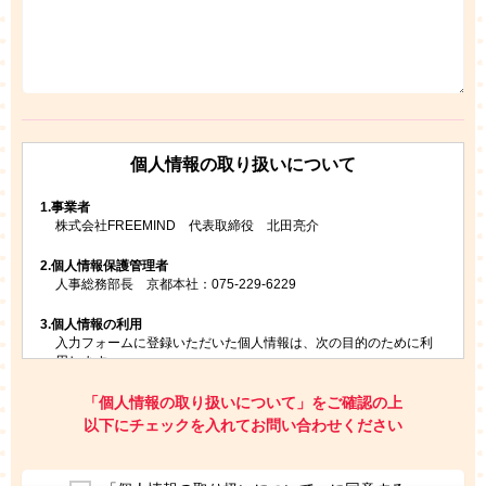
個人情報の取り扱いについて
1.
事業者
株式会社FREEMIND 代表取締役 北田亮介
2.
個人情報保護管理者
人事総務部長 京都本社：075-229-6229
3.
個人情報の利用
入力フォームに登録いただいた個人情報は、次の目的のために利
用します。
ご請求いただいた資料を発送するため
お問い合わせにお答えするため
「個人情報の取り扱いについて」をご確認の上
レプトンのキャンペーンや新商品（新サービス）、新規開講教
以下にチェックを入れてお問い合わせください
室等をご案内するため
アンケートの実施
ご利用者の個人情報を、本人が特定されないデータに不可逆変