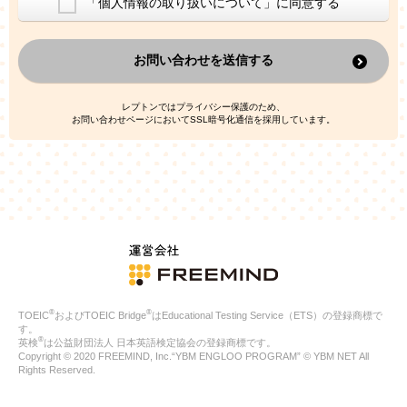
「個人情報の取り扱いについて」に同意する
換した上で、広告・宣伝・販売促進活動に役立てること
上記の利用目的のために第三者へ提供すること
お問い合わせを送信する
なお、この利用目的を超えた個人情報の取扱いは行いません。ま
た、これ以外の目的で個人情報を利用することはありません。
※当社の保有する個人情報と第三者広告配信事業者が保有する個
レプトンではプライバシー保護のため、
人情報を、本人が特定されないデータに不可逆変換した上で第三
お問い合わせページにおいてSSL暗号化通信を採用しています。
者広告配信事業者においてマッチングを行い、その結果に基づい
て広告を配信することがあります。第三者広告配信事業者が、こ
れらの情報を広告配信以外の目的で利用することはありません。
4.
個人情報の第三者への提供
当社は、次の場合を除き、ご本人の同意なしに個人情報を第三者
に提供することはありません。
ご本人の同意がある場合
法令に基づく場合
人の生命、身体または財産の保護のために必要がある場合であ
って、本人の同意を得ることが困難である場合
®
®
TOEIC
およびTOEIC Bridge
はEducational Testing Service（ETS）の登録商標で
公衆衛生の向上または児童の健全な育成の推進のために特に必
す。
要が有る場合であって、本人の同意を得ることが困難である場
®
英検
は公益財団法人 日本英語検定協会の登録商標です。
合
Copyright © 2020 FREEMIND, Inc.“YBM ENGLOO PROGRAM” © YBM NET All
特定した利用目的の達成に必要な範囲内において、個人情報の
Rights Reserved.
取扱いの全部または一部を委託する場合
国の機関若しくは地方公共団体またはその委託を受けたものが