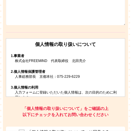
個人情報の取り扱いについて
1.
事業者
株式会社FREEMIND 代表取締役 北田亮介
2.
個人情報保護管理者
人事総務部長 京都本社：075-229-6229
3.
個人情報の利用
入力フォームに登録いただいた個人情報は、次の目的のために利
用します。
ご請求いただいた資料を発送するため
お問い合わせにお答えするため
「個人情報の取り扱いについて」をご確認の上
レプトンのキャンペーンや新商品（新サービス）、新規開講教
以下にチェックを入れてお問い合わせください
室等をご案内するため
アンケートの実施
ご利用者の個人情報を、本人が特定されないデータに不可逆変