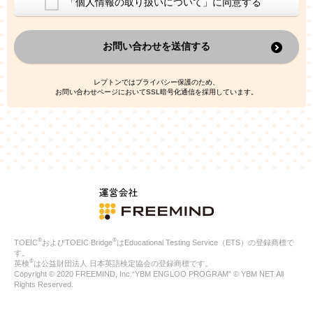
「個人情報の取り扱いについて」に同意する
換した上で、広告・宣伝・販売促進活動に役立てること
上記の利用目的のために第三者へ提供すること
お問い合わせを送信する
なお、この利用目的を超えた個人情報の取扱いは行いません。ま
た、これ以外の目的で個人情報を利用することはありません。
※当社の保有する個人情報と第三者広告配信事業者が保有する個
レプトンではプライバシー保護のため、
人情報を、本人が特定されないデータに不可逆変換した上で第三
お問い合わせページにおいてSSL暗号化通信を採用しています。
者広告配信事業者においてマッチングを行い、その結果に基づい
て広告を配信することがあります。第三者広告配信事業者が、こ
れらの情報を広告配信以外の目的で利用することはありません。
4.
個人情報の第三者への提供
当社は、次の場合を除き、ご本人の同意なしに個人情報を第三者
に提供することはありません。
ご本人の同意がある場合
法令に基づく場合
人の生命、身体または財産の保護のために必要がある場合であ
って、本人の同意を得ることが困難である場合
®
®
TOEIC
およびTOEIC Bridge
はEducational Testing Service（ETS）の登録商標で
公衆衛生の向上または児童の健全な育成の推進のために特に必
す。
要が有る場合であって、本人の同意を得ることが困難である場
®
英検
は公益財団法人 日本英語検定協会の登録商標です。
合
Copyright © 2020 FREEMIND, Inc.“YBM ENGLOO PROGRAM” © YBM NET All
特定した利用目的の達成に必要な範囲内において、個人情報の
Rights Reserved.
取扱いの全部または一部を委託する場合
国の機関若しくは地方公共団体またはその委託を受けたものが