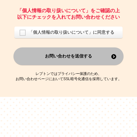
ご請求いただいた資料を発送するため
お問い合わせにお答えするため
「個人情報の取り扱いについて」をご確認の上
レプトンのキャンペーンや新商品（新サービス）、新規開講教室等を
以下にチェックを入れてお問い合わせください
ご案内するため
アンケートの実施
ご利用者の個人情報を、本人が特定されないデータに不可逆変換した
「個人情報の取り扱いについて」に同意する
上で、広告・宣伝・販売促進活動に役立てること
上記の利用目的のために第三者へ提供すること
お問い合わせを送信する
なお、この利用目的を超えた個人情報の取扱いは行いません。また、こ
れ以外の目的で個人情報を利用することはありません。
※当社の保有する個人情報と第三者広告配信事業者が保有する個人情報
を、本人が特定されないデータに不可逆変換した上で第三者広告配信事
レプトンではプライバシー保護のため、
業者においてマッチングを行い、その結果に基づいて広告を配信するこ
お問い合わせページにおいてSSL暗号化通信を採用しています。
とがあります。第三者広告配信事業者が、これらの情報を広告配信以外
の目的で利用することはありません。
4.
個人情報の第三者への提供
当社は、次の場合を除き、ご本人の同意なしに個人情報を第三者に提供
することはありません。
ご本人の同意がある場合
法令に基づく場合
人の生命、身体または財産の保護のために必要がある場合であって、
本人の同意を得ることが困難である場合