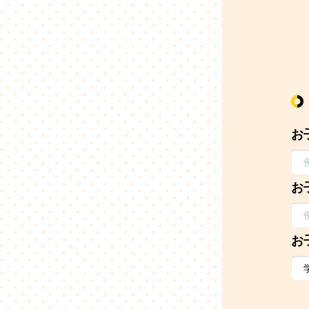
お
お
お