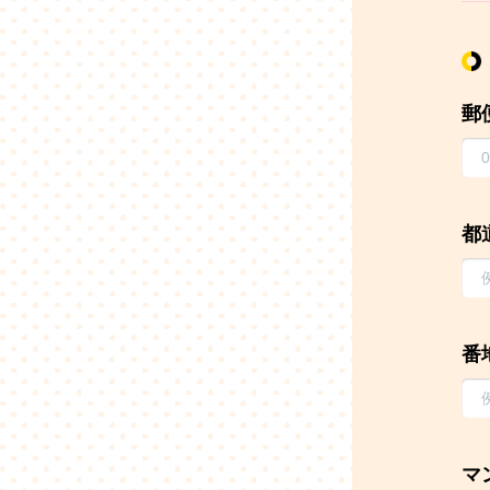
郵
都
番
マ