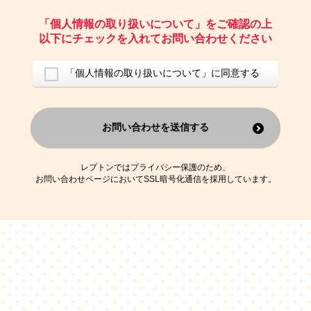
ご請求いただいた資料を発送するため
お問い合わせにお答えするため
「個人情報の取り扱いについて」をご確認の上
レプトンのキャンペーンや新商品（新サービス）、新規開講教室等を
以下にチェックを入れてお問い合わせください
ご案内するため
アンケートの実施
ご利用者の個人情報を、本人が特定されないデータに不可逆変換した
「個人情報の取り扱いについて」に同意する
上で、広告・宣伝・販売促進活動に役立てること
上記の利用目的のために第三者へ提供すること
お問い合わせを送信する
なお、この利用目的を超えた個人情報の取扱いは行いません。また、こ
れ以外の目的で個人情報を利用することはありません。
※当社の保有する個人情報と第三者広告配信事業者が保有する個人情報
を、本人が特定されないデータに不可逆変換した上で第三者広告配信事
レプトンではプライバシー保護のため、
業者においてマッチングを行い、その結果に基づいて広告を配信するこ
お問い合わせページにおいてSSL暗号化通信を採用しています。
とがあります。第三者広告配信事業者が、これらの情報を広告配信以外
の目的で利用することはありません。
4.
個人情報の第三者への提供
当社は、次の場合を除き、ご本人の同意なしに個人情報を第三者に提供
することはありません。
ご本人の同意がある場合
法令に基づく場合
人の生命、身体または財産の保護のために必要がある場合であって、
本人の同意を得ることが困難である場合