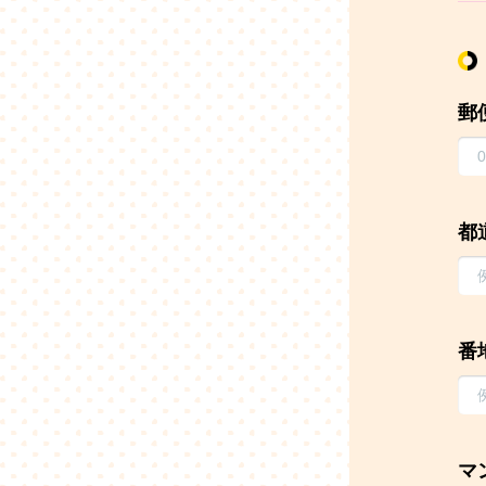
郵
都
番
マ