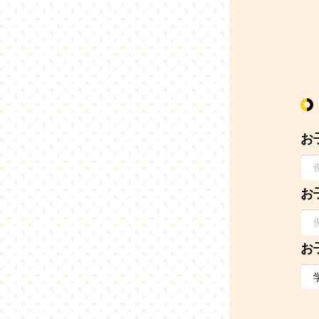
お
お
お