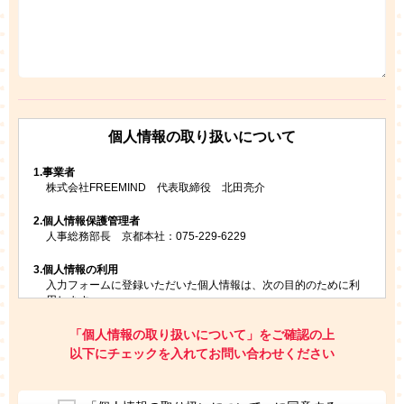
個人情報の取り扱いについて
1.
事業者
株式会社FREEMIND 代表取締役 北田亮介
2.
個人情報保護管理者
人事総務部長 京都本社：075-229-6229
3.
個人情報の利用
入力フォームに登録いただいた個人情報は、次の目的のために利
用します。
ご請求いただいた資料を発送するため
お問い合わせにお答えするため
「個人情報の取り扱いについて」をご確認の上
レプトンのキャンペーンや新商品（新サービス）、新規開講教
以下にチェックを入れてお問い合わせください
室等をご案内するため
アンケートの実施
ご利用者の個人情報を、本人が特定されないデータに不可逆変