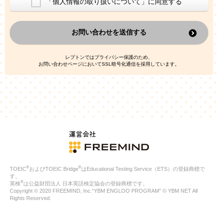
「個人情報の取り扱いについて」に同意する
換した上で、広告・宣伝・販売促進活動に役立てること
上記の利用目的のために第三者へ提供すること
お問い合わせを送信する
なお、この利用目的を超えた個人情報の取扱いは行いません。ま
た、これ以外の目的で個人情報を利用することはありません。
※当社の保有する個人情報と第三者広告配信事業者が保有する個
レプトンではプライバシー保護のため、
人情報を、本人が特定されないデータに不可逆変換した上で第三
お問い合わせページにおいてSSL暗号化通信を採用しています。
者広告配信事業者においてマッチングを行い、その結果に基づい
て広告を配信することがあります。第三者広告配信事業者が、こ
れらの情報を広告配信以外の目的で利用することはありません。
4.
個人情報の第三者への提供
当社は、次の場合を除き、ご本人の同意なしに個人情報を第三者
に提供することはありません。
ご本人の同意がある場合
法令に基づく場合
人の生命、身体または財産の保護のために必要がある場合であ
って、本人の同意を得ることが困難である場合
®
®
TOEIC
およびTOEIC Bridge
はEducational Testing Service（ETS）の登録商標で
公衆衛生の向上または児童の健全な育成の推進のために特に必
す。
要が有る場合であって、本人の同意を得ることが困難である場
®
英検
は公益財団法人 日本英語検定協会の登録商標です。
合
Copyright © 2020 FREEMIND, Inc.“YBM ENGLOO PROGRAM” © YBM NET All
特定した利用目的の達成に必要な範囲内において、個人情報の
Rights Reserved.
取扱いの全部または一部を委託する場合
国の機関若しくは地方公共団体またはその委託を受けたものが