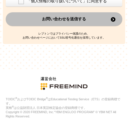
「個人情報の取り扱いについて」に同意する
換した上で、広告・宣伝・販売促進活動に役立てること
上記の利用目的のために第三者へ提供すること
お問い合わせを送信する
なお、この利用目的を超えた個人情報の取扱いは行いません。ま
た、これ以外の目的で個人情報を利用することはありません。
※当社の保有する個人情報と第三者広告配信事業者が保有する個
レプトンではプライバシー保護のため、
人情報を、本人が特定されないデータに不可逆変換した上で第三
お問い合わせページにおいてSSL暗号化通信を採用しています。
者広告配信事業者においてマッチングを行い、その結果に基づい
て広告を配信することがあります。第三者広告配信事業者が、こ
れらの情報を広告配信以外の目的で利用することはありません。
4.
個人情報の第三者への提供
当社は、次の場合を除き、ご本人の同意なしに個人情報を第三者
に提供することはありません。
ご本人の同意がある場合
法令に基づく場合
人の生命、身体または財産の保護のために必要がある場合であ
って、本人の同意を得ることが困難である場合
®
®
TOEIC
およびTOEIC Bridge
はEducational Testing Service（ETS）の登録商標で
公衆衛生の向上または児童の健全な育成の推進のために特に必
す。
要が有る場合であって、本人の同意を得ることが困難である場
®
英検
は公益財団法人 日本英語検定協会の登録商標です。
合
Copyright © 2020 FREEMIND, Inc.“YBM ENGLOO PROGRAM” © YBM NET All
特定した利用目的の達成に必要な範囲内において、個人情報の
Rights Reserved.
取扱いの全部または一部を委託する場合
国の機関若しくは地方公共団体またはその委託を受けたものが