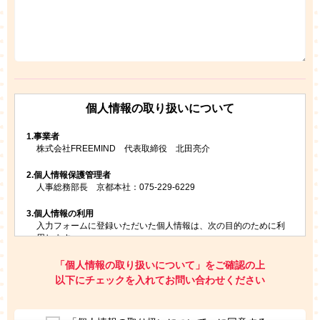
個人情報の取り扱いについて
1.
事業者
株式会社FREEMIND 代表取締役 北田亮介
2.
個人情報保護管理者
人事総務部長 京都本社：075-229-6229
3.
個人情報の利用
入力フォームに登録いただいた個人情報は、次の目的のために利
用します。
ご請求いただいた資料を発送するため
お問い合わせにお答えするため
「個人情報の取り扱いについて」をご確認の上
レプトンのキャンペーンや新商品（新サービス）、新規開講教
以下にチェックを入れてお問い合わせください
室等をご案内するため
アンケートの実施
ご利用者の個人情報を、本人が特定されないデータに不可逆変