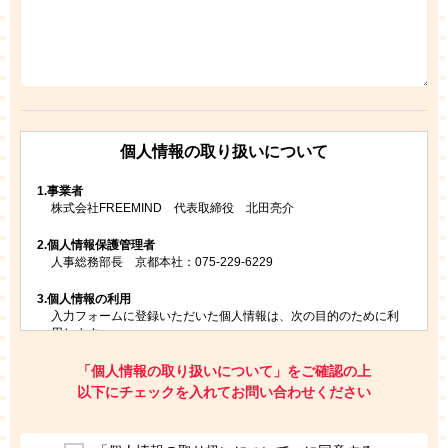
個人情報の取り扱いについて
1.
事業者
株式会社FREEMIND 代表取締役 北田亮介
2.
個人情報保護管理者
人事総務部長 京都本社：075-229-6229
3.
個人情報の利用
入力フォームに登録いただいた個人情報は、次の目的のために利
用します。
ご請求いただいた資料を発送するため
お問い合わせにお答えするため
「個人情報の取り扱いについて」をご確認の上
レプトンのキャンペーンや新商品（新サービス）、新規開講教
以下にチェックを入れてお問い合わせください
室等をご案内するため
アンケートの実施
ご利用者の個人情報を、本人が特定されないデータに不可逆変