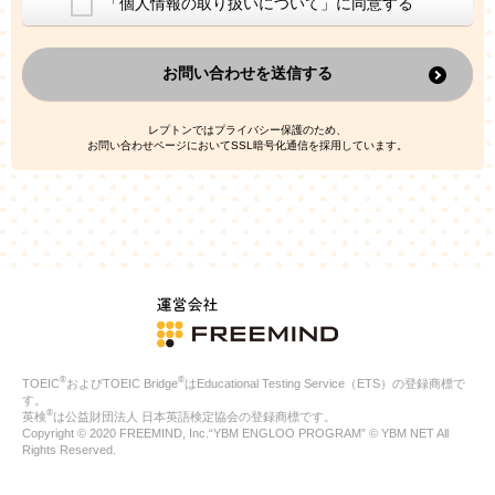
「個人情報の取り扱いについて」に同意する
換した上で、広告・宣伝・販売促進活動に役立てること
上記の利用目的のために第三者へ提供すること
お問い合わせを送信する
なお、この利用目的を超えた個人情報の取扱いは行いません。ま
た、これ以外の目的で個人情報を利用することはありません。
※当社の保有する個人情報と第三者広告配信事業者が保有する個
レプトンではプライバシー保護のため、
人情報を、本人が特定されないデータに不可逆変換した上で第三
お問い合わせページにおいてSSL暗号化通信を採用しています。
者広告配信事業者においてマッチングを行い、その結果に基づい
て広告を配信することがあります。第三者広告配信事業者が、こ
れらの情報を広告配信以外の目的で利用することはありません。
4.
個人情報の第三者への提供
当社は、次の場合を除き、ご本人の同意なしに個人情報を第三者
に提供することはありません。
ご本人の同意がある場合
法令に基づく場合
人の生命、身体または財産の保護のために必要がある場合であ
って、本人の同意を得ることが困難である場合
®
®
TOEIC
およびTOEIC Bridge
はEducational Testing Service（ETS）の登録商標で
公衆衛生の向上または児童の健全な育成の推進のために特に必
す。
要が有る場合であって、本人の同意を得ることが困難である場
®
英検
は公益財団法人 日本英語検定協会の登録商標です。
合
Copyright © 2020 FREEMIND, Inc.“YBM ENGLOO PROGRAM” © YBM NET All
特定した利用目的の達成に必要な範囲内において、個人情報の
Rights Reserved.
取扱いの全部または一部を委託する場合
国の機関若しくは地方公共団体またはその委託を受けたものが