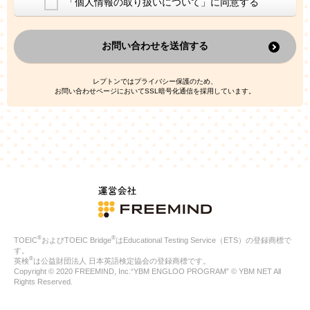
「個人情報の取り扱いについて」に同意する
換した上で、広告・宣伝・販売促進活動に役立てること
上記の利用目的のために第三者へ提供すること
お問い合わせを送信する
なお、この利用目的を超えた個人情報の取扱いは行いません。ま
た、これ以外の目的で個人情報を利用することはありません。
※当社の保有する個人情報と第三者広告配信事業者が保有する個
レプトンではプライバシー保護のため、
人情報を、本人が特定されないデータに不可逆変換した上で第三
お問い合わせページにおいてSSL暗号化通信を採用しています。
者広告配信事業者においてマッチングを行い、その結果に基づい
て広告を配信することがあります。第三者広告配信事業者が、こ
れらの情報を広告配信以外の目的で利用することはありません。
4.
個人情報の第三者への提供
当社は、次の場合を除き、ご本人の同意なしに個人情報を第三者
に提供することはありません。
ご本人の同意がある場合
法令に基づく場合
人の生命、身体または財産の保護のために必要がある場合であ
って、本人の同意を得ることが困難である場合
®
®
TOEIC
およびTOEIC Bridge
はEducational Testing Service（ETS）の登録商標で
公衆衛生の向上または児童の健全な育成の推進のために特に必
す。
要が有る場合であって、本人の同意を得ることが困難である場
®
英検
は公益財団法人 日本英語検定協会の登録商標です。
合
Copyright © 2020 FREEMIND, Inc.“YBM ENGLOO PROGRAM” © YBM NET All
特定した利用目的の達成に必要な範囲内において、個人情報の
Rights Reserved.
取扱いの全部または一部を委託する場合
国の機関若しくは地方公共団体またはその委託を受けたものが