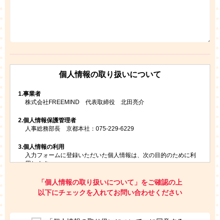
個人情報の取り扱いについて
1.
事業者
株式会社FREEMIND 代表取締役 北田亮介
2.
個人情報保護管理者
人事総務部長 京都本社：075-229-6229
3.
個人情報の利用
入力フォームに登録いただいた個人情報は、次の目的のために利
用します。
ご請求いただいた資料を発送するため
お問い合わせにお答えするため
「個人情報の取り扱いについて」をご確認の上
レプトンのキャンペーンや新商品（新サービス）、新規開講教
以下にチェックを入れてお問い合わせください
室等をご案内するため
アンケートの実施
ご利用者の個人情報を、本人が特定されないデータに不可逆変