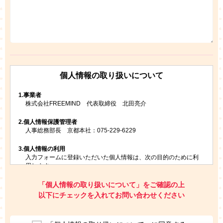
個人情報の取り扱いについて
1.
事業者
株式会社FREEMIND 代表取締役 北田亮介
2.
個人情報保護管理者
人事総務部長 京都本社：075-229-6229
3.
個人情報の利用
入力フォームに登録いただいた個人情報は、次の目的のために利
用します。
ご請求いただいた資料を発送するため
お問い合わせにお答えするため
「個人情報の取り扱いについて」をご確認の上
レプトンのキャンペーンや新商品（新サービス）、新規開講教
以下にチェックを入れてお問い合わせください
室等をご案内するため
アンケートの実施
ご利用者の個人情報を、本人が特定されないデータに不可逆変