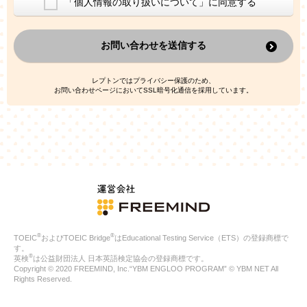
「個人情報の取り扱いについて」に同意する
換した上で、広告・宣伝・販売促進活動に役立てること
上記の利用目的のために第三者へ提供すること
お問い合わせを送信する
なお、この利用目的を超えた個人情報の取扱いは行いません。ま
た、これ以外の目的で個人情報を利用することはありません。
※当社の保有する個人情報と第三者広告配信事業者が保有する個
レプトンではプライバシー保護のため、
人情報を、本人が特定されないデータに不可逆変換した上で第三
お問い合わせページにおいてSSL暗号化通信を採用しています。
者広告配信事業者においてマッチングを行い、その結果に基づい
て広告を配信することがあります。第三者広告配信事業者が、こ
れらの情報を広告配信以外の目的で利用することはありません。
4.
個人情報の第三者への提供
当社は、次の場合を除き、ご本人の同意なしに個人情報を第三者
に提供することはありません。
ご本人の同意がある場合
法令に基づく場合
人の生命、身体または財産の保護のために必要がある場合であ
って、本人の同意を得ることが困難である場合
®
®
TOEIC
およびTOEIC Bridge
はEducational Testing Service（ETS）の登録商標で
公衆衛生の向上または児童の健全な育成の推進のために特に必
す。
要が有る場合であって、本人の同意を得ることが困難である場
®
英検
は公益財団法人 日本英語検定協会の登録商標です。
合
Copyright © 2020 FREEMIND, Inc.“YBM ENGLOO PROGRAM” © YBM NET All
特定した利用目的の達成に必要な範囲内において、個人情報の
Rights Reserved.
取扱いの全部または一部を委託する場合
国の機関若しくは地方公共団体またはその委託を受けたものが