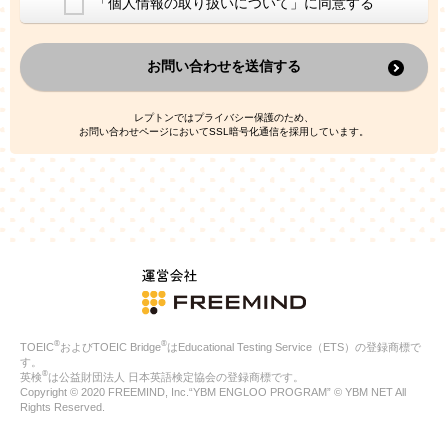
「個人情報の取り扱いについて」に同意する
換した上で、広告・宣伝・販売促進活動に役立てること
上記の利用目的のために第三者へ提供すること
お問い合わせを送信する
なお、この利用目的を超えた個人情報の取扱いは行いません。ま
た、これ以外の目的で個人情報を利用することはありません。
※当社の保有する個人情報と第三者広告配信事業者が保有する個
レプトンではプライバシー保護のため、
人情報を、本人が特定されないデータに不可逆変換した上で第三
お問い合わせページにおいてSSL暗号化通信を採用しています。
者広告配信事業者においてマッチングを行い、その結果に基づい
て広告を配信することがあります。第三者広告配信事業者が、こ
れらの情報を広告配信以外の目的で利用することはありません。
4.
個人情報の第三者への提供
当社は、次の場合を除き、ご本人の同意なしに個人情報を第三者
に提供することはありません。
ご本人の同意がある場合
法令に基づく場合
人の生命、身体または財産の保護のために必要がある場合であ
って、本人の同意を得ることが困難である場合
®
®
TOEIC
およびTOEIC Bridge
はEducational Testing Service（ETS）の登録商標で
公衆衛生の向上または児童の健全な育成の推進のために特に必
す。
要が有る場合であって、本人の同意を得ることが困難である場
®
英検
は公益財団法人 日本英語検定協会の登録商標です。
合
Copyright © 2020 FREEMIND, Inc.“YBM ENGLOO PROGRAM” © YBM NET All
特定した利用目的の達成に必要な範囲内において、個人情報の
Rights Reserved.
取扱いの全部または一部を委託する場合
国の機関若しくは地方公共団体またはその委託を受けたものが