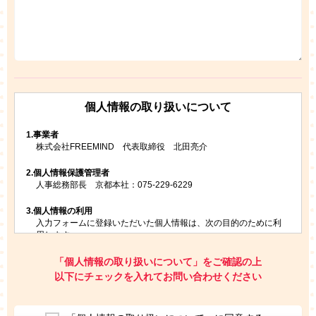
個人情報の取り扱いについて
1.
事業者
株式会社FREEMIND 代表取締役 北田亮介
2.
個人情報保護管理者
人事総務部長 京都本社：075-229-6229
3.
個人情報の利用
入力フォームに登録いただいた個人情報は、次の目的のために利
用します。
ご請求いただいた資料を発送するため
お問い合わせにお答えするため
「個人情報の取り扱いについて」をご確認の上
レプトンのキャンペーンや新商品（新サービス）、新規開講教
以下にチェックを入れてお問い合わせください
室等をご案内するため
アンケートの実施
ご利用者の個人情報を、本人が特定されないデータに不可逆変