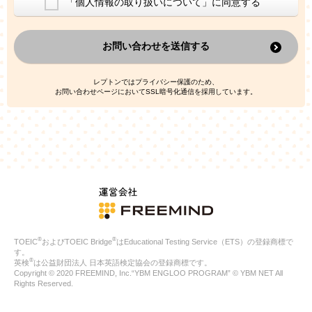
「個人情報の取り扱いについて」に同意する
換した上で、広告・宣伝・販売促進活動に役立てること
上記の利用目的のために第三者へ提供すること
お問い合わせを送信する
なお、この利用目的を超えた個人情報の取扱いは行いません。ま
た、これ以外の目的で個人情報を利用することはありません。
※当社の保有する個人情報と第三者広告配信事業者が保有する個
レプトンではプライバシー保護のため、
人情報を、本人が特定されないデータに不可逆変換した上で第三
お問い合わせページにおいてSSL暗号化通信を採用しています。
者広告配信事業者においてマッチングを行い、その結果に基づい
て広告を配信することがあります。第三者広告配信事業者が、こ
れらの情報を広告配信以外の目的で利用することはありません。
4.
個人情報の第三者への提供
当社は、次の場合を除き、ご本人の同意なしに個人情報を第三者
に提供することはありません。
ご本人の同意がある場合
法令に基づく場合
人の生命、身体または財産の保護のために必要がある場合であ
って、本人の同意を得ることが困難である場合
®
®
TOEIC
およびTOEIC Bridge
はEducational Testing Service（ETS）の登録商標で
公衆衛生の向上または児童の健全な育成の推進のために特に必
す。
要が有る場合であって、本人の同意を得ることが困難である場
®
英検
は公益財団法人 日本英語検定協会の登録商標です。
合
Copyright © 2020 FREEMIND, Inc.“YBM ENGLOO PROGRAM” © YBM NET All
特定した利用目的の達成に必要な範囲内において、個人情報の
Rights Reserved.
取扱いの全部または一部を委託する場合
国の機関若しくは地方公共団体またはその委託を受けたものが