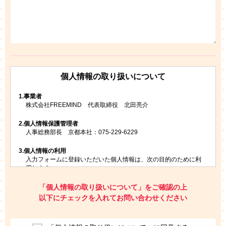
個人情報の取り扱いについて
1.
事業者
株式会社FREEMIND 代表取締役 北田亮介
2.
個人情報保護管理者
人事総務部長 京都本社：075-229-6229
3.
個人情報の利用
入力フォームに登録いただいた個人情報は、次の目的のために利
用します。
ご請求いただいた資料を発送するため
お問い合わせにお答えするため
「個人情報の取り扱いについて」をご確認の上
レプトンのキャンペーンや新商品（新サービス）、新規開講教
以下にチェックを入れてお問い合わせください
室等をご案内するため
アンケートの実施
ご利用者の個人情報を、本人が特定されないデータに不可逆変