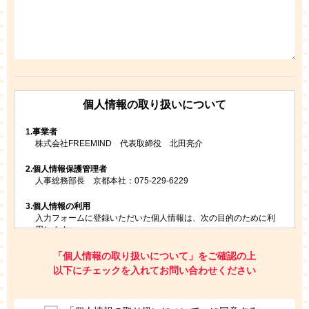
個人情報の取り扱いについて
1.
事業者
株式会社FREEMIND 代表取締役 北田亮介
2.
個人情報保護管理者
人事総務部長 京都本社：075-229-6229
3.
個人情報の利用
入力フォームに登録いただいた個人情報は、次の目的のために利
用します。
ご請求いただいた資料を発送するため
お問い合わせにお答えするため
「個人情報の取り扱いについて」をご確認の上
レプトンのキャンペーンや新商品（新サービス）、新規開講教
以下にチェックを入れてお問い合わせください
室等をご案内するため
アンケートの実施
ご利用者の個人情報を、本人が特定されないデータに不可逆変