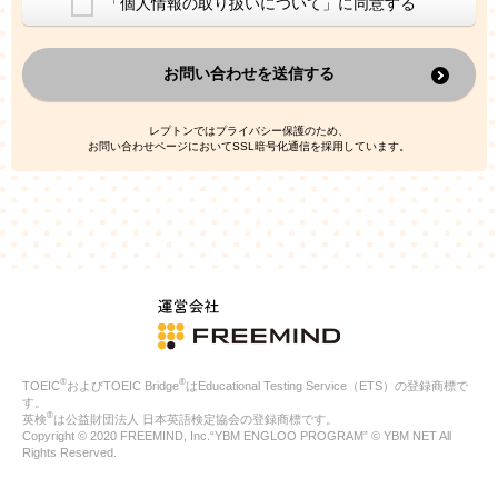
「個人情報の取り扱いについて」に同意する
換した上で、広告・宣伝・販売促進活動に役立てること
上記の利用目的のために第三者へ提供すること
お問い合わせを送信する
なお、この利用目的を超えた個人情報の取扱いは行いません。ま
た、これ以外の目的で個人情報を利用することはありません。
※当社の保有する個人情報と第三者広告配信事業者が保有する個
レプトンではプライバシー保護のため、
人情報を、本人が特定されないデータに不可逆変換した上で第三
お問い合わせページにおいてSSL暗号化通信を採用しています。
者広告配信事業者においてマッチングを行い、その結果に基づい
て広告を配信することがあります。第三者広告配信事業者が、こ
れらの情報を広告配信以外の目的で利用することはありません。
4.
個人情報の第三者への提供
当社は、次の場合を除き、ご本人の同意なしに個人情報を第三者
に提供することはありません。
ご本人の同意がある場合
法令に基づく場合
人の生命、身体または財産の保護のために必要がある場合であ
って、本人の同意を得ることが困難である場合
®
®
TOEIC
およびTOEIC Bridge
はEducational Testing Service（ETS）の登録商標で
公衆衛生の向上または児童の健全な育成の推進のために特に必
す。
要が有る場合であって、本人の同意を得ることが困難である場
®
英検
は公益財団法人 日本英語検定協会の登録商標です。
合
Copyright © 2020 FREEMIND, Inc.“YBM ENGLOO PROGRAM” © YBM NET All
特定した利用目的の達成に必要な範囲内において、個人情報の
Rights Reserved.
取扱いの全部または一部を委託する場合
国の機関若しくは地方公共団体またはその委託を受けたものが