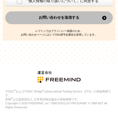
「個人情報の取り扱いについて」に同意する
換した上で、広告・宣伝・販売促進活動に役立てること
上記の利用目的のために第三者へ提供すること
お問い合わせを送信する
なお、この利用目的を超えた個人情報の取扱いは行いません。ま
た、これ以外の目的で個人情報を利用することはありません。
※当社の保有する個人情報と第三者広告配信事業者が保有する個
レプトンではプライバシー保護のため、
人情報を、本人が特定されないデータに不可逆変換した上で第三
お問い合わせページにおいてSSL暗号化通信を採用しています。
者広告配信事業者においてマッチングを行い、その結果に基づい
て広告を配信することがあります。第三者広告配信事業者が、こ
れらの情報を広告配信以外の目的で利用することはありません。
4.
個人情報の第三者への提供
当社は、次の場合を除き、ご本人の同意なしに個人情報を第三者
に提供することはありません。
ご本人の同意がある場合
法令に基づく場合
人の生命、身体または財産の保護のために必要がある場合であ
って、本人の同意を得ることが困難である場合
®
®
TOEIC
およびTOEIC Bridge
はEducational Testing Service（ETS）の登録商標で
公衆衛生の向上または児童の健全な育成の推進のために特に必
す。
要が有る場合であって、本人の同意を得ることが困難である場
®
英検
は公益財団法人 日本英語検定協会の登録商標です。
合
Copyright © 2020 FREEMIND, Inc.“YBM ENGLOO PROGRAM” © YBM NET All
特定した利用目的の達成に必要な範囲内において、個人情報の
Rights Reserved.
取扱いの全部または一部を委託する場合
国の機関若しくは地方公共団体またはその委託を受けたものが