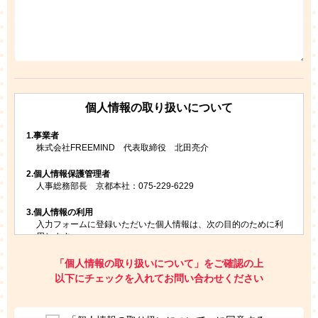
個人情報の取り扱いについて
1.
事業者
株式会社FREEMIND 代表取締役 北田亮介
2.
個人情報保護管理者
人事総務部長 京都本社：075-229-6229
3.
個人情報の利用
入力フォームに登録いただいた個人情報は、次の目的のために利
用します。
ご請求いただいた資料を発送するため
お問い合わせにお答えするため
「個人情報の取り扱いについて」をご確認の上
レプトンのキャンペーンや新商品（新サービス）、新規開講教
以下にチェックを入れてお問い合わせください
室等をご案内するため
アンケートの実施
ご利用者の個人情報を、本人が特定されないデータに不可逆変