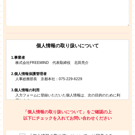
個人情報の取り扱いについて
1.
事業者
株式会社FREEMIND 代表取締役 北田亮介
2.
個人情報保護管理者
人事総務部長 京都本社：075-229-6229
3.
個人情報の利用
入力フォームに登録いただいた個人情報は、次の目的のために利
用します。
ご請求いただいた資料を発送するため
お問い合わせにお答えするため
「個人情報の取り扱いについて」をご確認の上
レプトンのキャンペーンや新商品（新サービス）、新規開講教
以下にチェックを入れてお問い合わせください
室等をご案内するため
アンケートの実施
ご利用者の個人情報を、本人が特定されないデータに不可逆変