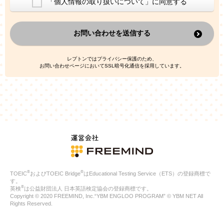
「個人情報の取り扱いについて」に同意する
換した上で、広告・宣伝・販売促進活動に役立てること
上記の利用目的のために第三者へ提供すること
お問い合わせを送信する
なお、この利用目的を超えた個人情報の取扱いは行いません。ま
た、これ以外の目的で個人情報を利用することはありません。
※当社の保有する個人情報と第三者広告配信事業者が保有する個
レプトンではプライバシー保護のため、
人情報を、本人が特定されないデータに不可逆変換した上で第三
お問い合わせページにおいてSSL暗号化通信を採用しています。
者広告配信事業者においてマッチングを行い、その結果に基づい
て広告を配信することがあります。第三者広告配信事業者が、こ
れらの情報を広告配信以外の目的で利用することはありません。
4.
個人情報の第三者への提供
当社は、次の場合を除き、ご本人の同意なしに個人情報を第三者
に提供することはありません。
ご本人の同意がある場合
法令に基づく場合
人の生命、身体または財産の保護のために必要がある場合であ
って、本人の同意を得ることが困難である場合
®
®
TOEIC
およびTOEIC Bridge
はEducational Testing Service（ETS）の登録商標で
公衆衛生の向上または児童の健全な育成の推進のために特に必
す。
要が有る場合であって、本人の同意を得ることが困難である場
®
英検
は公益財団法人 日本英語検定協会の登録商標です。
合
Copyright © 2020 FREEMIND, Inc.“YBM ENGLOO PROGRAM” © YBM NET All
特定した利用目的の達成に必要な範囲内において、個人情報の
Rights Reserved.
取扱いの全部または一部を委託する場合
国の機関若しくは地方公共団体またはその委託を受けたものが